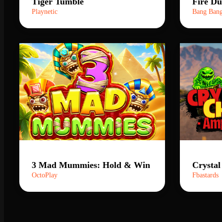
Tiger Tumble
Fire Du
Playnetic
Bang Ban
Crysta
3 Mad Mummies: Hold & Win
OctoPlay
Fbastards