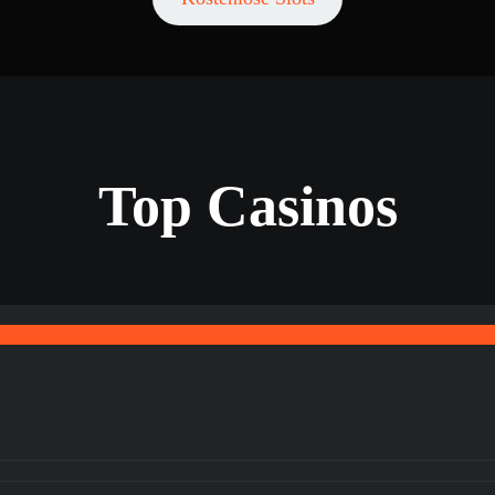
Top Casinos