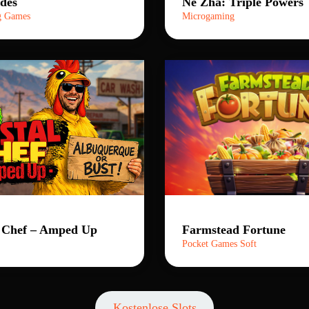
des
Ne Zha: Triple Powers
g Games
Microgaming
Farmstead Fortune
l Chef – Amped Up
Pocket Games Soft
Kostenlose Slots