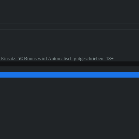
 Einsatz:
5€
Bonus wird Automatisch gutgeschrieben.
18+