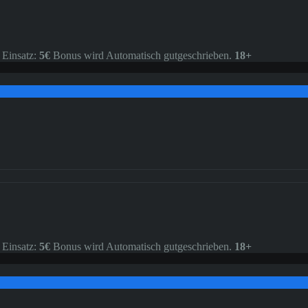
 Einsatz:
5€
Bonus wird Automatisch gutgeschrieben.
18+
 Einsatz:
5€
Bonus wird Automatisch gutgeschrieben.
18+