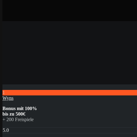
1
Wyns
Bonus mit 100%
bis zu 500€
+ 200 Freispiele
5.0