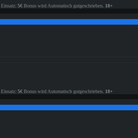
 Einsatz:
5€
Bonus wird Automatisch gutgeschrieben.
18+
 Einsatz:
5€
Bonus wird Automatisch gutgeschrieben.
18+