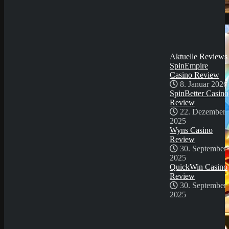
30. September
2025
QuickWin Casino
Demo Spiel
Review
30. September
2025
Aktuelle Reviews
SpinEmpire
Casino Review
8. Januar 2026
SpinBetter Casino
Review
22. Dezember
2025
Wyns Casino
Review
30. September
2025
QuickWin Casino
Review
30. September
2025