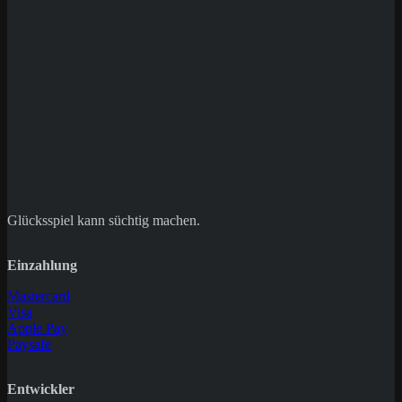
Save my name, email, and website in this
browser for the next time I comment.
Glücksspiel kann süchtig machen.
Einzahlung
Mastercard
Visa
Apple Pay
Paysafe
Entwickler