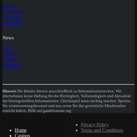
Merkur
Novomatic
Play'n Go
Pragmatic
News
Alle
Casinos
Partner
Ratgeber
Hinweis
Die Inhalte dienen ausschließlich zu Informationszwecken. Wir
übernehmen keine Haftung für die Richtigkeit, Vollständigkeit und Aktualität
der bereitgestellten Informationen. Glücksspiel kann süchtig machen. Spielen
Sie verantwortungsbewusst und nur, wenn Sie das gesetzliche Mindestalter
erreicht haben. Hilfe auf gambleaware.org
© Copyright 2024
Privacy Policy
Home
Terms and Conditions
Casinos