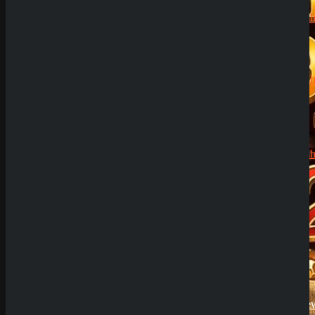
Jens
zu
CryptoRush
200% bis
zu 2.500€
Silizi
zu
CryptoRush
200% bis
zu 2.500€
Robert99
zu
CryptoRush
200% bis
zu 2.500€
News
SpinEmpire Casino
Review
8. Januar 2026
SpinBetter Casino
Review
22. Dezember
2025
Wyns Casino Revie