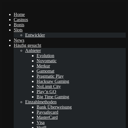
Home
Casinos
Bonis
Slots
Entwickler
News
Häufig gesucht
Anbieter
Evolution
Novomatic
Merkur
Gamomat
Pragmatic Play
Hacksaw Gaming
NoLimit City
Play’n GO
Big Time Gaming
Einzahlmethoden
Bank Überweisung
Paysafecard
MasterCard
Visa
Skrill