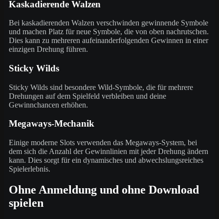
Kaskadierende Walzen
Bei kaskadierenden Walzen verschwinden gewinnende Symbole
und machen Platz für neue Symbole, die von oben nachrutschen.
Dies kann zu mehreren aufeinanderfolgenden Gewinnen in einer
einzigen Drehung führen.
Sticky Wilds
Sticky Wilds sind besondere Wild-Symbole, die für mehrere
Drehungen auf dem Spielfeld verbleiben und deine
Gewinnchancen erhöhen.
Megaways-Mechanik
Einige moderne Slots verwenden das Megaways-System, bei
dem sich die Anzahl der Gewinnlinien mit jeder Drehung ändern
kann. Dies sorgt für ein dynamisches und abwechslungsreiches
Spielerlebnis.
Ohne Anmeldung und ohne Download
spielen