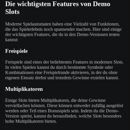
Die wichtigsten Features von Demo
Slots
Moderne Spielautomaten haben eine Vielzahl von Funktionen,
die das Spielerlebnis noch spannender machen. Hier sind einige
der wichtigsten Features, die du in den Demo-Versionen testen
kannst:
Freispiele
Freispiele sind eines der beliebtesten Features in modernen Slots.
In vielen Spielen kannst du durch bestimmte Symbole oder
Kombinationen eine Freispielrunde aktivieren, in der du ohne
eigenen Einsatz drehst und trotzdem Gewinne erzielen kannst.
Multiplikatoren
Einige Slots bieten Multiplikatoren, die deine Gewinne
vervielfachen können. Diese können entweder zufällig ausgelöst
werden oder Teil eines Bonusspiels sein. Indem du die Demo-
Version spielst, kannst du herausfinden, welche Slots besonders
hohe Multiplikatoren bieten.