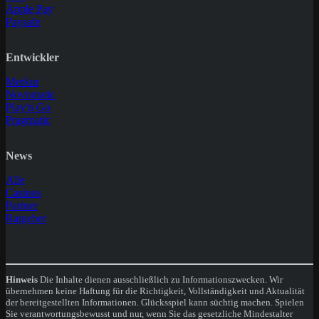
Apple Pay
Paysafe
Entwickler
Merkur
Novomatic
Play'n Go
Pragmatic
News
Alle
Casinos
Partner
Ratgeber
Hinweis
Die Inhalte dienen ausschließlich zu Informationszwecken. Wir
übernehmen keine Haftung für die Richtigkeit, Vollständigkeit und Aktualität
der bereitgestellten Informationen. Glücksspiel kann süchtig machen. Spielen
Sie verantwortungsbewusst und nur, wenn Sie das gesetzliche Mindestalter