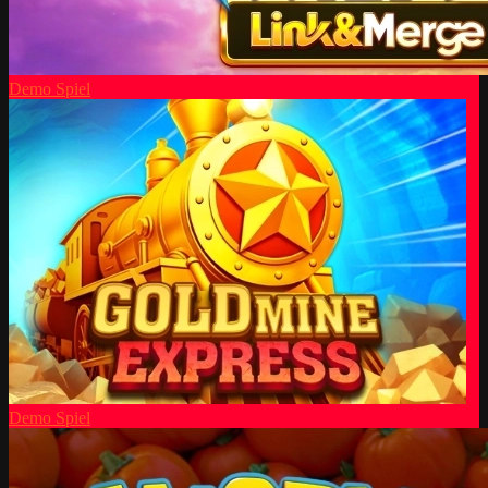
Demo Spiel
Demo Spiel