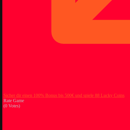
Sicher dir einen 100% Bonus bis 500€ und spiele 88 Lucky Coins
Rate Game
(
0
Votes)