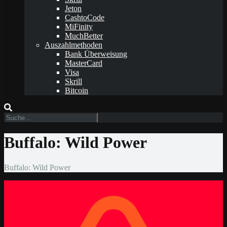
Jeton
CashtoCode
MiFinity
MuchBetter
Auszahlmethoden
Bank Überweisung
MasterCard
Visa
Skrill
Bitcoin
Buffalo: Wild Power
Buffalo: Wild Power