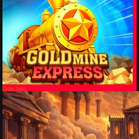
Demo Spiel