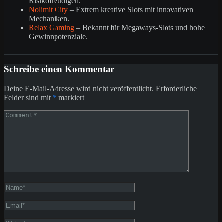
Risikofreudigen.
Nolimit City
– Extrem kreative Slots mit innovativen
Mechaniken.
Relax Gaming
– Bekannt für Megaways-Slots und hohe
Gewinnpotenziale.
Schreibe einen Kommentar
Deine E-Mail-Adresse wird nicht veröffentlicht.
Erforderliche
Felder sind mit
*
markiert