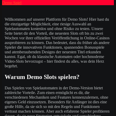
Demo Spiel
Willkommen auf unserer Plattform für Demo Slots! Hier hast du
die einzigartige Möglichkeit, eine riesige Auswahl an
Spielautomaten kostenlos und ohne Risiko zu testen. Unsere
Seite bietet dir den Vorteil, die neuesten Slots oft bis zu zwei
Wochen vor ihrer offiziellen Veröffentlichung in Online-Casinos
ausprobieren zu können. Das bedeutet, dass du früher als andere
Spieler die innovativen Funktionen, spannenden Bonusspiele
und atemberaubenden Designs der neuesten Titel erkunden
kannst. Egal, ob du klassische Automaten oder hochmoderne
Video-Slots bevorzugst – hier findest du alles, was dein Herz
begehrt.
Warum Demo Slots spielen?
Das Spielen von Spielautomaten in der Demo-Version bietet
zahlreiche Vorteile. Zum einen ermöglicht es dir, die
verschiedenen Mechaniken und Features kennenzulernen, ohne
eigenes Geld einzusetzen. Besonders für Anfänger ist dies eine
große Hilfe, da sie sich so mit den Regeln und Funktionen
vertraut machen können. Aber auch erfahrene Spieler profitieren
davon, da sie neue Strategien entwickeln und verschiedene