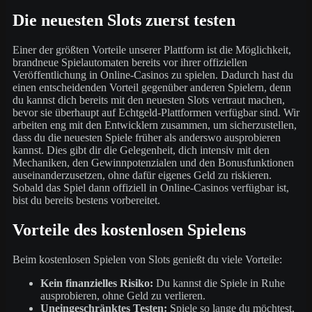
Die neuesten Slots zuerst testen
Einer der größten Vorteile unserer Plattform ist die Möglichkeit,
brandneue Spielautomaten bereits vor ihrer offiziellen
Veröffentlichung in Online-Casinos zu spielen. Dadurch hast du
einen entscheidenden Vorteil gegenüber anderen Spielern, denn
du kannst dich bereits mit den neuesten Slots vertraut machen,
bevor sie überhaupt auf Echtgeld-Plattformen verfügbar sind. Wir
arbeiten eng mit den Entwicklern zusammen, um sicherzustellen,
dass du die neuesten Spiele früher als anderswo ausprobieren
kannst. Dies gibt dir die Gelegenheit, dich intensiv mit den
Mechaniken, den Gewinnpotenzialen und den Bonusfunktionen
auseinanderzusetzen, ohne dafür eigenes Geld zu riskieren.
Sobald das Spiel dann offiziell in Online-Casinos verfügbar ist,
bist du bereits bestens vorbereitet.
Vorteile des kostenlosen Spielens
Beim kostenlosen Spielen von Slots genießt du viele Vorteile:
Kein finanzielles Risiko:
Du kannst die Spiele in Ruhe
ausprobieren, ohne Geld zu verlieren.
Uneingeschränktes Testen:
Spiele so lange du möchtest,