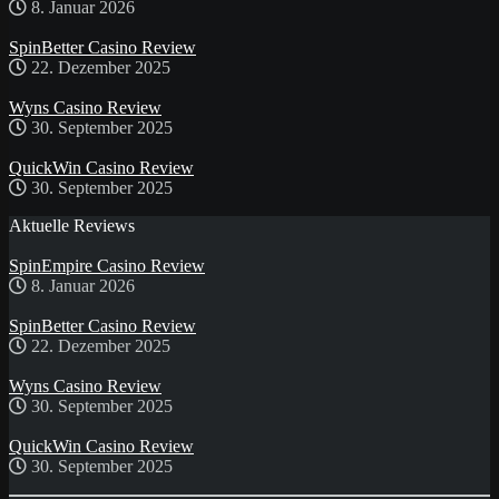
8. Januar 2026
SpinBetter Casino Review
22. Dezember 2025
Wyns Casino Review
30. September 2025
QuickWin Casino Review
30. September 2025
Aktuelle Reviews
SpinEmpire Casino Review
8. Januar 2026
SpinBetter Casino Review
22. Dezember 2025
Wyns Casino Review
30. September 2025
QuickWin Casino Review
30. September 2025