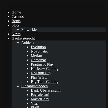
Home
Casinos
Bonis
Slots
Entwickler
News
Häufig gesucht
Anbieter
Evolution
Novomatic
Merkur
Gamomat
Pragmatic Play
Hacksaw Gaming
NoLimit City
Play’n GO
Big Time Gaming
Einzahlmethoden
Bank Überweisung
Paysafecard
MasterCard
Visa
Skrill