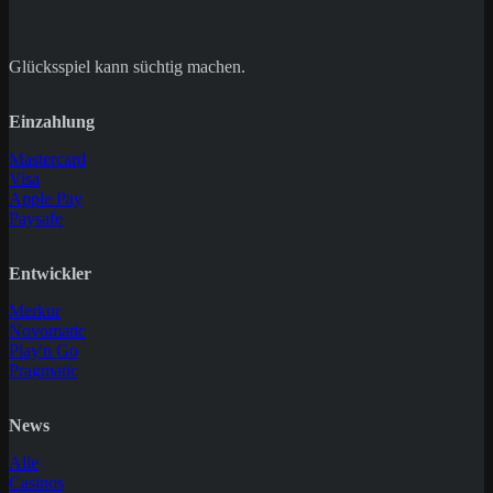
Glücksspiel kann süchtig machen.
Einzahlung
Mastercard
Visa
Apple Pay
Paysafe
Entwickler
Merkur
Novomatic
Play'n Go
Pragmatic
News
Alle
Casinos