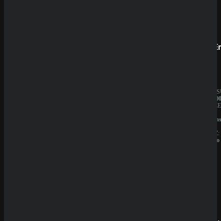
Prestige
SpinE
BESITZER:
JAHRES
Aurevia
10.000.0
IT
BESITZE
Group
GBL
LIZENZ:
Solution
Curacao
N.V.
LIZENZ:
Curacao