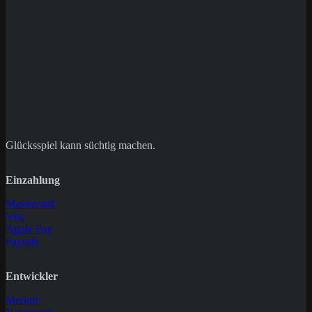
Save my name, email, and website in this
browser for the next time I comment.
Glücksspiel kann süchtig machen.
Einzahlung
Mastercard
Visa
Apple Pay
Paysafe
Entwickler
Merkur