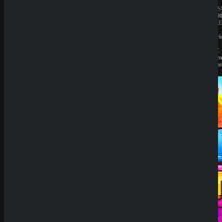
JAHRESUMSATZ:
JAHRES
1.000.000€
1.000.00
BESITZER:
BESITZE
Liernin
Liernin
Enterprises
Enterpri
LTD
LTD
LIZENZ:
LIZENZ:
Komoren
Komore
(Anjouan)
(Anjoua
Neueste
Beiträge
SpinEmpir
e Casino
Review
SpinBetter
Casino
Review
Wyns
Casino