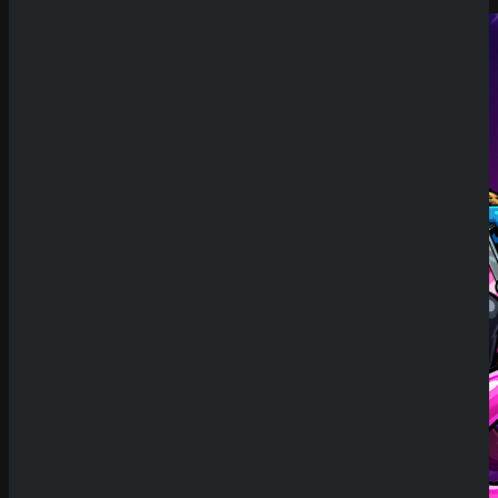
Demo Spiel