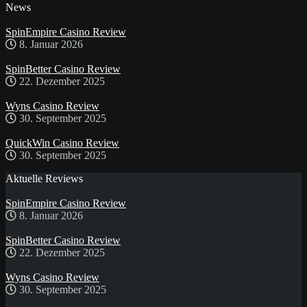
News
SpinEmpire Casino Review
8. Januar 2026
SpinBetter Casino Review
22. Dezember 2025
Wyns Casino Review
30. September 2025
QuickWin Casino Review
30. September 2025
Aktuelle Reviews
SpinEmpire Casino Review
8. Januar 2026
SpinBetter Casino Review
22. Dezember 2025
Wyns Casino Review
30. September 2025