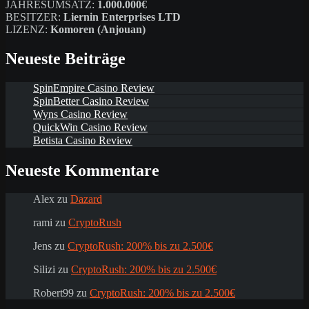
JAHRESUMSATZ:
1.000.000€
BESITZER:
Liernin Enterprises LTD
LIZENZ:
Komoren (Anjouan)
Neueste Beiträge
SpinEmpire Casino Review
SpinBetter Casino Review
Wyns Casino Review
QuickWin Casino Review
Betista Casino Review
Neueste Kommentare
Alex
zu
Dazard
rami
zu
CryptoRush
Jens
zu
CryptoRush: 200% bis zu 2.500€
Silizi
zu
CryptoRush: 200% bis zu 2.500€
Robert99
zu
CryptoRush: 200% bis zu 2.500€