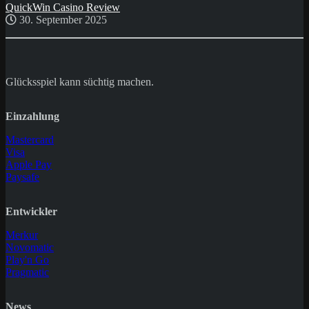
QuickWin Casino Review
30. September 2025
Glücksspiel kann süchtig machen.
Einzahlung
Mastercard
Visa
Apple Pay
Paysafe
Entwickler
Merkur
Novomatic
Play'n Go
Pragmatic
News