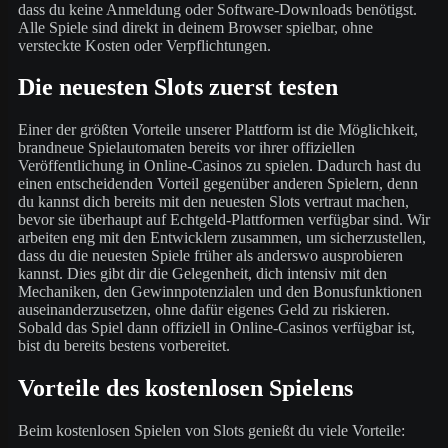
dass du keine Anmeldung oder Software-Downloads benötigst.
Alle Spiele sind direkt in deinem Browser spielbar, ohne
versteckte Kosten oder Verpflichtungen.
Die neuesten Slots zuerst testen
Einer der größten Vorteile unserer Plattform ist die Möglichkeit,
brandneue Spielautomaten bereits vor ihrer offiziellen
Veröffentlichung in Online-Casinos zu spielen. Dadurch hast du
einen entscheidenden Vorteil gegenüber anderen Spielern, denn
du kannst dich bereits mit den neuesten Slots vertraut machen,
bevor sie überhaupt auf Echtgeld-Plattformen verfügbar sind. Wir
arbeiten eng mit den Entwicklern zusammen, um sicherzustellen,
dass du die neuesten Spiele früher als anderswo ausprobieren
kannst. Dies gibt dir die Gelegenheit, dich intensiv mit den
Mechaniken, den Gewinnpotenzialen und den Bonusfunktionen
auseinanderzusetzen, ohne dafür eigenes Geld zu riskieren.
Sobald das Spiel dann offiziell in Online-Casinos verfügbar ist,
bist du bereits bestens vorbereitet.
Vorteile des kostenlosen Spielens
Beim kostenlosen Spielen von Slots genießt du viele Vorteile: