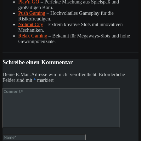
Play'n GO
– Perfekte Mischung aus Spielspaß und
großartigen Boni.
Push Gaming
– Hochvolatiles Gameplay für die
Risikofreudigen.
Nolimit City
– Extrem kreative Slots mit innovativen
Mechaniken.
Relax Gaming
– Bekannt für Megaways-Slots und hohe
Gewinnpotenziale.
Schreibe einen Kommentar
Deine E-Mail-Adresse wird nicht veröffentlicht.
Erforderliche
Felder sind mit
*
markiert