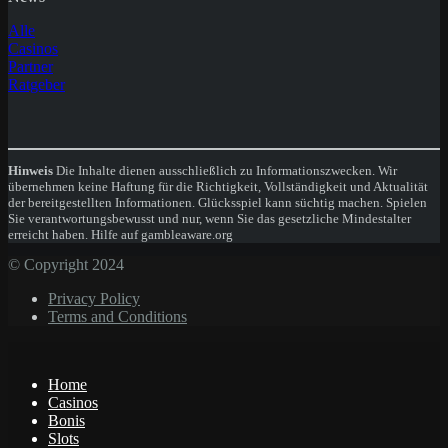
Alle
Casinos
Partner
Ratgeber
Hinweis
Die Inhalte dienen ausschließlich zu Informationszwecken. Wir
übernehmen keine Haftung für die Richtigkeit, Vollständigkeit und Aktualität
der bereitgestellten Informationen. Glücksspiel kann süchtig machen. Spielen
Sie verantwortungsbewusst und nur, wenn Sie das gesetzliche Mindestalter
erreicht haben. Hilfe auf gambleaware.org
© Copyright 2024
Privacy Policy
Terms and Conditions
Home
Casinos
Bonis
Slots