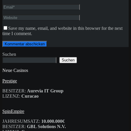
Save my name, email, and website in this browser for the next
time I comment.
Suchen
Suchen
Neue Casinos
Prestige
BESITZER:
Aurevia IT Group
LIZENZ:
Curacao
SpinEmpire
JAHRESUMSATZ:
10.000.000€
BESITZER:
GBL Solutions N.V.