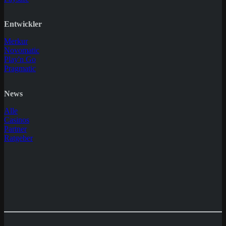
Entwickler
Merkur
Novomatic
Play'n Go
Pragmatic
News
Alle
Casinos
Partner
Ratgeber