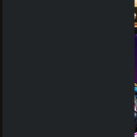
Demo Spiel