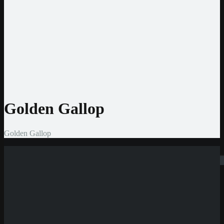
Jeton
CashtoCode
MiFinity
MuchBetter
Auszahlmethoden
Bank Überweisung
MasterCard
Visa
Skrill
Bitcoin
Golden Gallop
Golden Gallop
Suchen
Neue Casinos