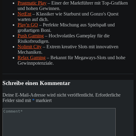
Pragmatic Play
– Einer der Marktführer mit Top-Grafiken
und hohen Gewinnen.
NetEnt
– Klassiker wie Starburst und Gonzo's Quest
warten auf dich.
Play'n GO
– Perfekte Mischung aus Spielspaß und
großartigen Boni.
Push Gaming
– Hochvolatiles Gameplay für die
Risikofreudigen.
Nolimit City
– Extrem kreative Slots mit innovativen
Mechaniken.
Relax Gaming
– Bekannt für Megaways-Slots und hohe
Gewinnpotenziale.
Schreibe einen Kommentar
Deine E-Mail-Adresse wird nicht veröffentlicht.
Erforderliche
Felder sind mit
*
markiert