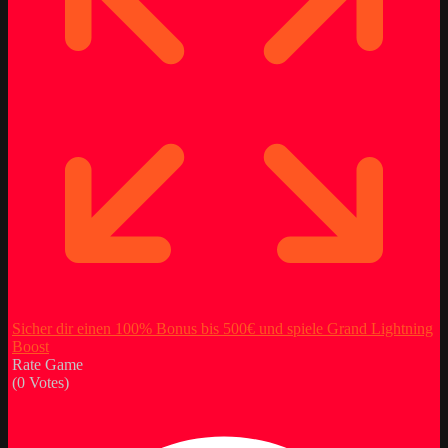
Sicher dir einen 100% Bonus bis 500€ und spiele Grand Lightning
Boost
Rate Game
(
0
Votes)