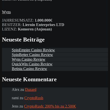
Wyns
JAHRESUMSATZ:
1.000.000€
BESITZER:
Liernin Enterprises LTD
LIZENZ:
Komoren (Anjouan)
Neueste Beiträge
SpinEmpire Casino Review
SpinBetter Casino Review
Wyns Casino Review
QuickWin Casino Review
Betista Casino Review
Neueste Kommentare
Alex
zu
Dazard
rami
zu
CryptoRush
Jens
zu
CryptoRush: 200% bis zu 2.500€