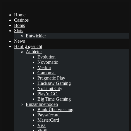
Home
Casinos
Bonis
Slots
Entwickler
News
Häufig gesucht
Anbieter
Evolution
Novomatic
Merkur
Gamomat
Pragmatic Play
Hacksaw Gaming
NoLimit City
Play’n GO
Big Time Gaming
Einzahlmethoden
Bank Überweisung
Paysafecard
MasterCard
Visa
Skrill