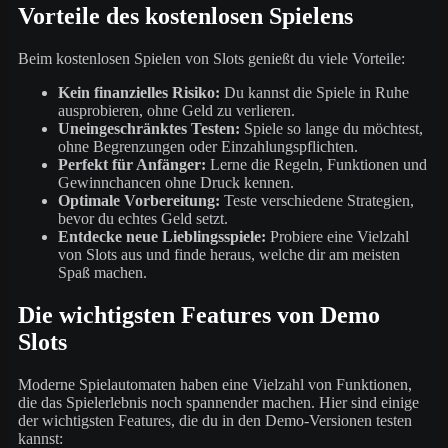
Vorteile des kostenlosen Spielens
Beim kostenlosen Spielen von Slots genießt du viele Vorteile:
Kein finanzielles Risiko:
Du kannst die Spiele in Ruhe
ausprobieren, ohne Geld zu verlieren.
Uneingeschränktes Testen:
Spiele so lange du möchtest,
ohne Begrenzungen oder Einzahlungspflichten.
Perfekt für Anfänger:
Lerne die Regeln, Funktionen und
Gewinnchancen ohne Druck kennen.
Optimale Vorbereitung:
Teste verschiedene Strategien,
bevor du echtes Geld setzt.
Entdecke neue Lieblingsspiele:
Probiere eine Vielzahl
von Slots aus und finde heraus, welche dir am meisten
Spaß machen.
Die wichtigsten Features von Demo
Slots
Moderne Spielautomaten haben eine Vielzahl von Funktionen,
die das Spielerlebnis noch spannender machen. Hier sind einige
der wichtigsten Features, die du in den Demo-Versionen testen
kannst: