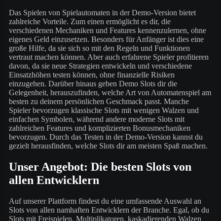
Das Spielen von Spielautomaten in der Demo-Version bietet
zahlreiche Vorteile. Zum einen ermöglicht es dir, die
verschiedenen Mechaniken und Features kennenzulernen, ohne
eigenes Geld einzusetzen. Besonders für Anfänger ist dies eine
große Hilfe, da sie sich so mit den Regeln und Funktionen
vertraut machen können. Aber auch erfahrene Spieler profitieren
davon, da sie neue Strategien entwickeln und verschiedene
Einsatzhöhen testen können, ohne finanzielle Risiken
einzugehen. Darüber hinaus geben Demo Slots dir die
Gelegenheit, herauszufinden, welche Art von Automatenspiel am
besten zu deinem persönlichen Geschmack passt. Manche
Spieler bevorzugen klassische Slots mit wenigen Walzen und
einfachen Symbolen, während andere moderne Slots mit
zahlreichen Features und komplizierten Bonusmechaniken
bevorzugen. Durch das Testen in der Demo-Version kannst du
gezielt herausfinden, welche Slots dir am meisten Spaß machen.
Unser Angebot: Die besten Slots von
allen Entwicklern
Auf unserer Plattform findest du eine umfassende Auswahl an
Slots von allen namhaften Entwicklern der Branche. Egal, ob du
Slots mit Freispielen, Multiplikatoren, kaskadierenden Walzen