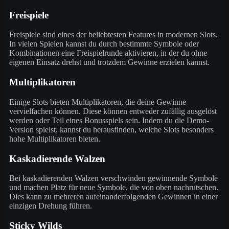
Freispiele
Freispiele sind eines der beliebtesten Features in modernen Slots.
In vielen Spielen kannst du durch bestimmte Symbole oder
Kombinationen eine Freispielrunde aktivieren, in der du ohne
eigenen Einsatz drehst und trotzdem Gewinne erzielen kannst.
Multiplikatoren
Einige Slots bieten Multiplikatoren, die deine Gewinne
vervielfachen können. Diese können entweder zufällig ausgelöst
werden oder Teil eines Bonusspiels sein. Indem du die Demo-
Version spielst, kannst du herausfinden, welche Slots besonders
hohe Multiplikatoren bieten.
Kaskadierende Walzen
Bei kaskadierenden Walzen verschwinden gewinnende Symbole
und machen Platz für neue Symbole, die von oben nachrutschen.
Dies kann zu mehreren aufeinanderfolgenden Gewinnen in einer
einzigen Drehung führen.
Sticky Wilds