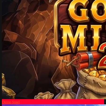
Demo Spiel