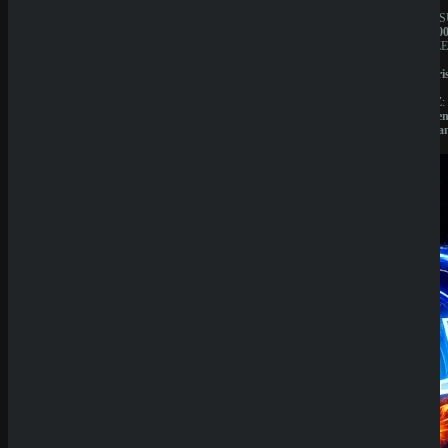
JAHRESUMSATZ:
JAHRES
1.000.000€
1.000.00
BESITZER:
BESITZE
Liernin
Liernin
Enterprises
Enterpri
LTD
LTD
LIZENZ:
LIZENZ:
Komoren
Komore
(Anjouan)
(Anjoua
Neueste
Beiträge
SpinEmpir
e Casino
Review
SpinBetter
Casino
Review
Wyns
Casino