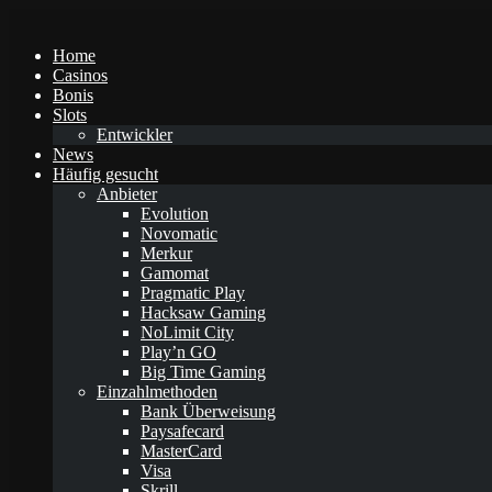
Home
Casinos
Bonis
Slots
Entwickler
News
Häufig gesucht
Anbieter
Evolution
Novomatic
Merkur
Gamomat
Pragmatic Play
Hacksaw Gaming
NoLimit City
Play’n GO
Big Time Gaming
Einzahlmethoden
Bank Überweisung
Paysafecard
MasterCard
Visa
Skrill