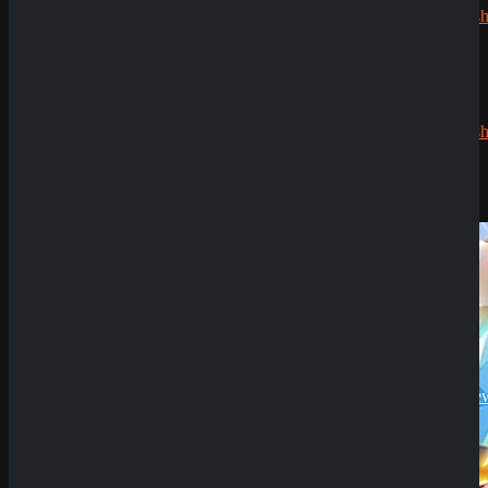
CryptoRush
Having issues with
Profiteroll
?
200% bis
zu 2.500€
Robert99
zu
CryptoRush
200% bis
Submit
zu 2.500€
Sicher dir einen 100% Bonus bis 500€ und spiele
Profiteroll
Try Our Featured Games
News
SpinEmpire Casino
Review
8. Januar 2026
SpinBetter Casino
Review
22. Dezember
2025
Wyns Casino Revie
30. September
2025
QuickWin Casino
Review