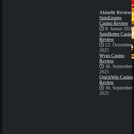
30. September
2025
Aktuelle Reviews
SpinEmpire
Casino Review
8. Januar 2026
SpinBetter Casino
Review
22. Dezember
2025
Wyns Casino
Review
Demo Spiel
30. September
2025
QuickWin Casino
Review
30. September
2025