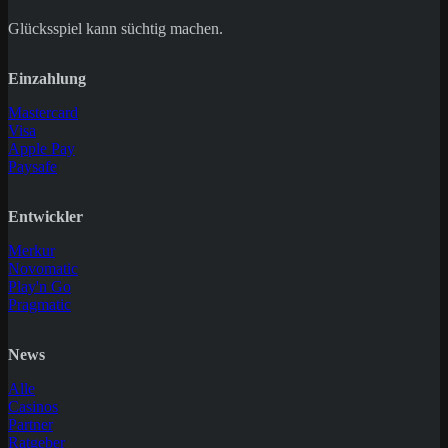
Glücksspiel kann süchtig machen.
Einzahlung
Mastercard
Visa
Apple Pay
Paysafe
Entwickler
Merkur
Novomatic
Play'n Go
Pragmatic
News
Alle
Casinos
Partner
Ratgeber