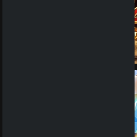
Demo Spiel