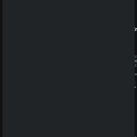
Prestige
SpinE
BESITZER:
JAHRES
Aurevia
10.000.0
IT
BESITZE
Group
GBL
LIZENZ:
Solution
Curacao
N.V.
LIZENZ:
Curacao