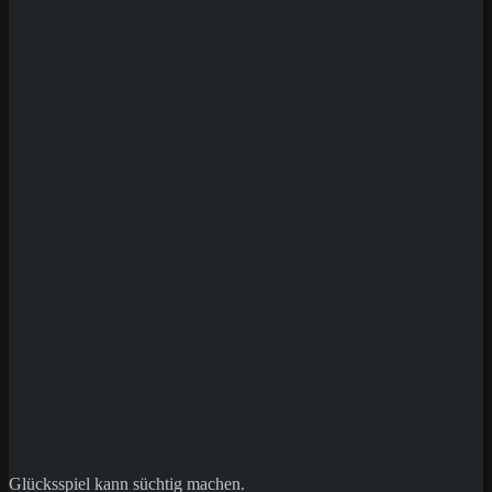
Save my name, email, and website in this
browser for the next time I comment.
Glücksspiel kann süchtig machen.