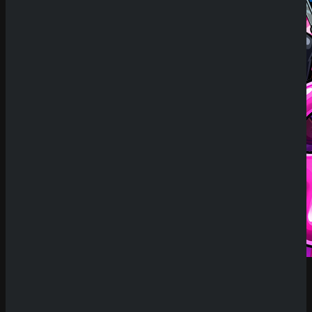
Demo Spiel
Willkommen auf unserer Plattform für Demo