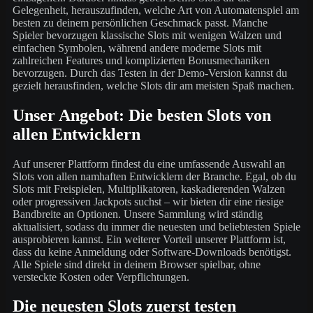
Gelegenheit, herauszufinden, welche Art von Automatenspiel am
besten zu deinem persönlichen Geschmack passt. Manche
Spieler bevorzugen klassische Slots mit wenigen Walzen und
einfachen Symbolen, während andere moderne Slots mit
zahlreichen Features und komplizierten Bonusmechaniken
bevorzugen. Durch das Testen in der Demo-Version kannst du
gezielt herausfinden, welche Slots dir am meisten Spaß machen.
Unser Angebot: Die besten Slots von
allen Entwicklern
Auf unserer Plattform findest du eine umfassende Auswahl an
Slots von allen namhaften Entwicklern der Branche. Egal, ob du
Slots mit Freispielen, Multiplikatoren, kaskadierenden Walzen
oder progressiven Jackpots suchst – wir bieten dir eine riesige
Bandbreite an Optionen. Unsere Sammlung wird ständig
aktualisiert, sodass du immer die neuesten und beliebtesten Spiele
ausprobieren kannst. Ein weiterer Vorteil unserer Plattform ist,
dass du keine Anmeldung oder Software-Downloads benötigst.
Alle Spiele sind direkt in deinem Browser spielbar, ohne
versteckte Kosten oder Verpflichtungen.
Die neuesten Slots zuerst testen