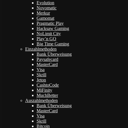
Evolution
Novomatic
Merkur
Gamomat
Pragmatic Play
Hacksaw Gaming
NoLimit City
Play’n GO
Big Time Gaming
Einzahlmethoden
Bank Überweisung
Paysafecard
MasterCard
Visa
Skrill
Jeton
CashtoCode
MiFinity
MuchBetter
Auszahlmethoden
Bank Überweisung
MasterCard
Visa
Skrill
Bitcoin