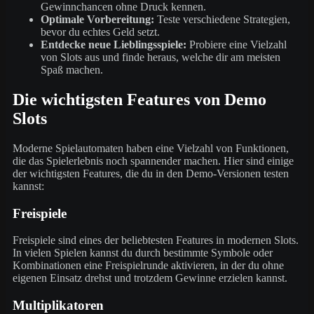
Gewinnchancen ohne Druck kennen.
Optimale Vorbereitung:
Teste verschiedene Strategien,
bevor du echtes Geld setzt.
Entdecke neue Lieblingsspiele:
Probiere eine Vielzahl
von Slots aus und finde heraus, welche dir am meisten
Spaß machen.
Die wichtigsten Features von Demo
Slots
Moderne Spielautomaten haben eine Vielzahl von Funktionen,
die das Spielerlebnis noch spannender machen. Hier sind einige
der wichtigsten Features, die du in den Demo-Versionen testen
kannst:
Freispiele
Freispiele sind eines der beliebtesten Features in modernen Slots.
In vielen Spielen kannst du durch bestimmte Symbole oder
Kombinationen eine Freispielrunde aktivieren, in der du ohne
eigenen Einsatz drehst und trotzdem Gewinne erzielen kannst.
Multiplikatoren