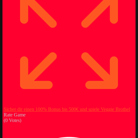
Sicher dir einen 100% Bonus bis 500€ und spiele Veggie Brothel
Rate Game
(
0
Votes)