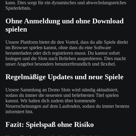
kann. Dies sorgt für ein dynamisches und abwechslungsreiches
Spielerlebnis.
Ohne Anmeldung und ohne Download
spielen
Unsere Plattform bietet dir den Vorteil, dass du alle Spiele direkt
im Browser spielen kannst, ohne dass du eine Software
herunterladen oder dich registrieren musst. Du kannst sofort
loslegen und die Slots nach Belieben ausprobieren. Dies macht
unser Angebot besonders benutzerfreundlich und flexibel.
Regelmäßige Updates und neue Spiele
Unsere Sammlung an Demo Slots wird ständig aktualisiert,
sodass du immer die neuesten und beliebtesten Titel spielen
kannst. Wir halten dich zudem über kommende
Neuerscheinungen auf dem Laufenden, sodass du immer bestens
informiert bist.
Fazit: Spielspaß ohne Risiko