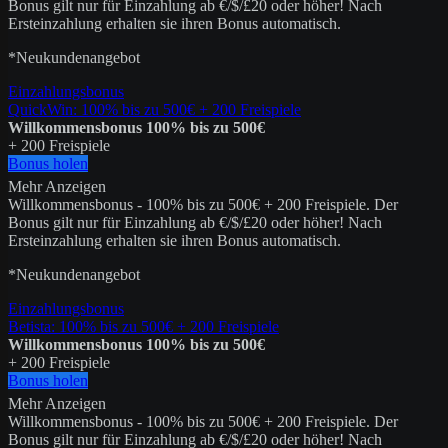
Bonus gilt nur für Einzahlung ab €/$/£20 oder höher! Nach
Ersteinzahlung erhalten sie ihren Bonus automatisch.
*Neukundenangebot
Einzahlungsbonus
QuickWin: 100% bis zu 500€ + 200 Freispiele
Willkommensbonus 100% bis zu 500€
+ 200 Freispiele
Bonus holen
Mehr Anzeigen
Willkommensbonus - 100% bis zu 500€ + 200 Freispiele. Der
Bonus gilt nur für Einzahlung ab €/$/£20 oder höher! Nach
Ersteinzahlung erhalten sie ihren Bonus automatisch.
*Neukundenangebot
Einzahlungsbonus
Betista: 100% bis zu 500€ + 200 Freispiele
Willkommensbonus 100% bis zu 500€
+ 200 Freispiele
Bonus holen
Mehr Anzeigen
Willkommensbonus - 100% bis zu 500€ + 200 Freispiele. Der
Bonus gilt nur für Einzahlung ab €/$/£20 oder höher! Nach