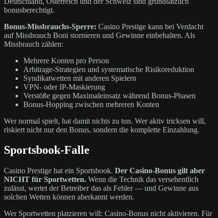
Deutschland, Österreich und der Schweiz sind grundsätzlich
bonusberechtigt.
Bonus-Missbrauchs-Sperre:
Casino Prestige kann bei Verdacht
auf Missbrauch Boni stornieren und Gewinne einbehalten. Als
Missbrauch zählen:
Mehrere Konten pro Person
Arbitrage-Strategien und systematische Risikoreduktion
Syndikatwetten mit anderen Spielern
VPN- oder IP-Maskierung
Verstöße gegen Maximaleinsatz während Bonus-Phasen
Bonus-Hopping zwischen mehreren Konten
Wer normal spielt, hat damit nichts zu tun. Wer aktiv tricksen will,
riskiert nicht nur den Bonus, sondern die komplette Einzahlung.
Sportsbook-Falle
Casino Prestige hat ein Sportsbook.
Der Casino-Bonus gilt aber
NICHT für Sportwetten.
Wenn die Technik das versehentlich
zulässt, wertet der Betreiber das als Fehler — und Gewinne aus
solchen Wetten können aberkannt werden.
Wer Sportwetten platzieren will: Casino-Bonus nicht aktivieren. Für