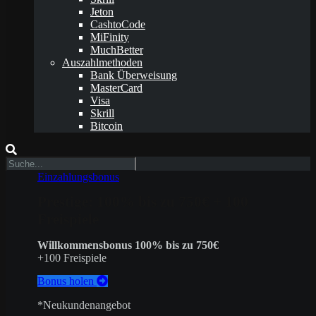
Jeton
CashtoCode
MiFinity
MuchBetter
Auszahlmethoden
Bank Überweisung
MasterCard
Visa
Skrill
Bitcoin
Einzahlungsbonus
Prestige: 100% bis zu 750€ + 100
Freispiele
Willkommensbonus 100% bis zu 750€
+100 Freispiele
Bonus holen
*Neukundenangebot