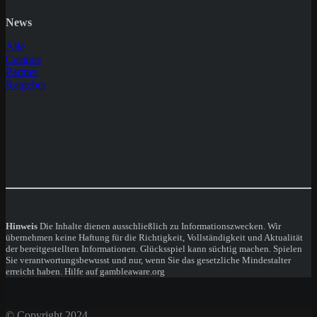
News
Alle
Casinos
Partner
Ratgeber
Hinweis
Die Inhalte dienen ausschließlich zu Informationszwecken. Wir
übernehmen keine Haftung für die Richtigkeit, Vollständigkeit und Aktualität
der bereitgestellten Informationen. Glücksspiel kann süchtig machen. Spielen
Sie verantwortungsbewusst und nur, wenn Sie das gesetzliche Mindestalter
erreicht haben. Hilfe auf gambleaware.org
© Copyright 2024