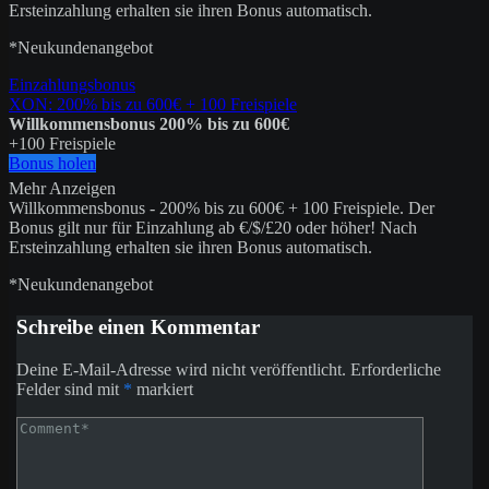
Ersteinzahlung erhalten sie ihren Bonus automatisch.
*Neukundenangebot
Einzahlungsbonus
XON: 200% bis zu 600€ + 100 Freispiele
Willkommensbonus 200% bis zu 600€
+100 Freispiele
Bonus holen
Mehr Anzeigen
Willkommensbonus - 200% bis zu 600€ + 100 Freispiele. Der
Bonus gilt nur für Einzahlung ab €/$/£20 oder höher! Nach
Ersteinzahlung erhalten sie ihren Bonus automatisch.
*Neukundenangebot
Schreibe einen Kommentar
Deine E-Mail-Adresse wird nicht veröffentlicht.
Erforderliche
Felder sind mit
*
markiert