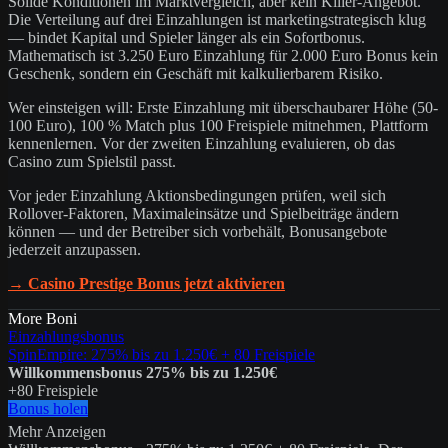
Solide Konditionen im Marktvergleich, aber kein Killer-Angebot.
Die Verteilung auf drei Einzahlungen ist marketingstrategisch klug
— bindet Kapital und Spieler länger als ein Sofortbonus.
Mathematisch ist 3.250 Euro Einzahlung für 2.000 Euro Bonus kein
Geschenk, sondern ein Geschäft mit kalkulierbarem Risiko.
Wer einsteigen will: Erste Einzahlung mit überschaubarer Höhe (50-
100 Euro), 100 % Match plus 100 Freispiele mitnehmen, Plattform
kennenlernen. Vor der zweiten Einzahlung evaluieren, ob das
Casino zum Spielstil passt.
Vor jeder Einzahlung Aktionsbedingungen prüfen, weil sich
Rollover-Faktoren, Maximaleinsätze und Spielbeiträge ändern
können — und der Betreiber sich vorbehält, Bonusangebote
jederzeit anzupassen.
→ Casino Prestige Bonus jetzt aktivieren
More Boni
Einzahlungsbonus
SpinEmpire: 275% bis zu 1.250€ + 80 Freispiele
Willkommensbonus 275% bis zu 1.250€
+80 Freispiele
Bonus holen
Mehr Anzeigen