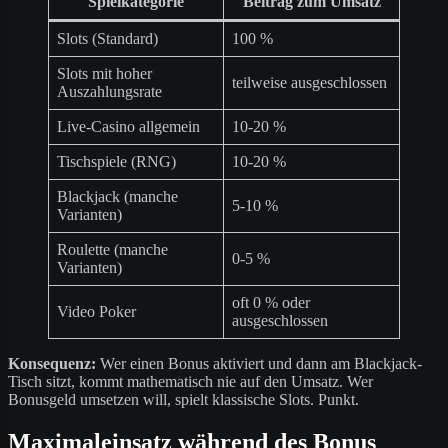
Spielkategorie
Beitrag zum Umsatz
Slots (Standard)
100 %
Slots mit hoher
teilweise ausgeschlossen
Auszahlungsrate
Live-Casino allgemein
10-20 %
Tischspiele (RNG)
10-20 %
Blackjack (manche
5-10 %
Varianten)
Roulette (manche
0-5 %
Varianten)
oft 0 % oder
Video Poker
ausgeschlossen
Konsequenz:
Wer einen Bonus aktiviert und dann am Blackjack-
Tisch sitzt, kommt mathematisch nie auf den Umsatz. Wer
Bonusgeld umsetzen will, spielt klassische Slots. Punkt.
Maximaleinsatz während des Bonus