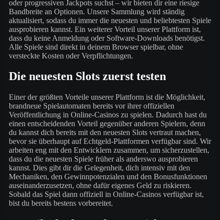
oder progressiven Jackpots suchst – wir bieten dir eine riesige
Bandbreite an Optionen. Unsere Sammlung wird ständig
aktualisiert, sodass du immer die neuesten und beliebtesten Spiele
ausprobieren kannst. Ein weiterer Vorteil unserer Plattform ist,
dass du keine Anmeldung oder Software-Downloads benötigst.
Alle Spiele sind direkt in deinem Browser spielbar, ohne
versteckte Kosten oder Verpflichtungen.
Die neuesten Slots zuerst testen
Einer der größten Vorteile unserer Plattform ist die Möglichkeit,
brandneue Spielautomaten bereits vor ihrer offiziellen
Veröffentlichung in Online-Casinos zu spielen. Dadurch hast du
einen entscheidenden Vorteil gegenüber anderen Spielern, denn
du kannst dich bereits mit den neuesten Slots vertraut machen,
bevor sie überhaupt auf Echtgeld-Plattformen verfügbar sind. Wir
arbeiten eng mit den Entwicklern zusammen, um sicherzustellen,
dass du die neuesten Spiele früher als anderswo ausprobieren
kannst. Dies gibt dir die Gelegenheit, dich intensiv mit den
Mechaniken, den Gewinnpotenzialen und den Bonusfunktionen
auseinanderzusetzen, ohne dafür eigenes Geld zu riskieren.
Sobald das Spiel dann offiziell in Online-Casinos verfügbar ist,
bist du bereits bestens vorbereitet.