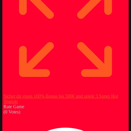
Sicher dir einen 100% Bonus bis 500€ und spiele 3 Super Hot
Teapots
Rate Game
(
0
Votes)