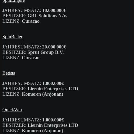
SpinEmpire
JAHRESUMSATZ:
10.000.000€
BESITZER:
GBL Solutions N.V.
LIZENZ:
Curacao
SpinBetter
JAHRESUMSATZ:
20.000.000€
BESITZER:
Sprut Group B.V.
LIZENZ:
Curacao
Betista
JAHRESUMSATZ:
1.000.000€
BESITZER:
Liernin Enterprises LTD
LIZENZ:
Komoren (Anjouan)
QuickWin
JAHRESUMSATZ:
1.000.000€
BESITZER:
Liernin Enterprises LTD
LIZENZ:
Komoren (Anjouan)