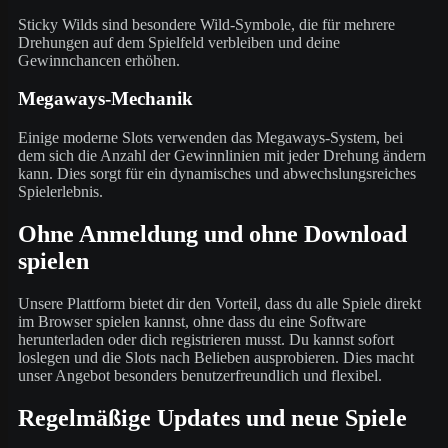
Sticky Wilds sind besondere Wild-Symbole, die für mehrere
Drehungen auf dem Spielfeld verbleiben und deine
Gewinnchancen erhöhen.
Megaways-Mechanik
Einige moderne Slots verwenden das Megaways-System, bei
dem sich die Anzahl der Gewinnlinien mit jeder Drehung ändern
kann. Dies sorgt für ein dynamisches und abwechslungsreiches
Spielerlebnis.
Ohne Anmeldung und ohne Download
spielen
Unsere Plattform bietet dir den Vorteil, dass du alle Spiele direkt
im Browser spielen kannst, ohne dass du eine Software
herunterladen oder dich registrieren musst. Du kannst sofort
loslegen und die Slots nach Belieben ausprobieren. Dies macht
unser Angebot besonders benutzerfreundlich und flexibel.
Regelmäßige Updates und neue Spiele