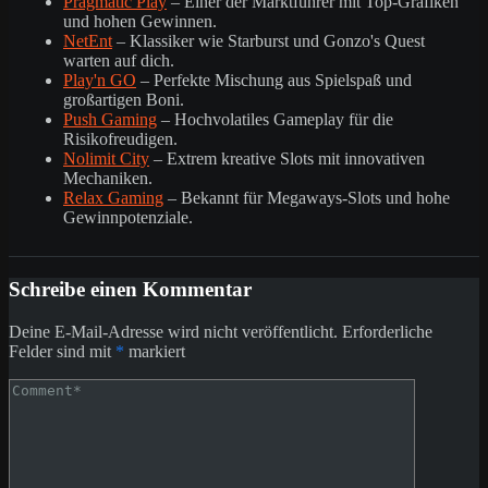
Pragmatic Play
– Einer der Marktführer mit Top-Grafiken
und hohen Gewinnen.
NetEnt
– Klassiker wie Starburst und Gonzo's Quest
warten auf dich.
Play'n GO
– Perfekte Mischung aus Spielspaß und
großartigen Boni.
Push Gaming
– Hochvolatiles Gameplay für die
Risikofreudigen.
Nolimit City
– Extrem kreative Slots mit innovativen
Mechaniken.
Relax Gaming
– Bekannt für Megaways-Slots und hohe
Gewinnpotenziale.
Schreibe einen Kommentar
Deine E-Mail-Adresse wird nicht veröffentlicht.
Erforderliche
Felder sind mit
*
markiert