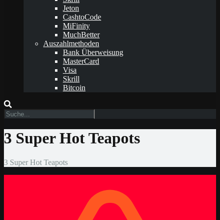
Jeton
CashtoCode
MiFinity
MuchBetter
Auszahlmethoden
Bank Überweisung
MasterCard
Visa
Skrill
Bitcoin
3 Super Hot Teapots
3 Super Hot Teapots