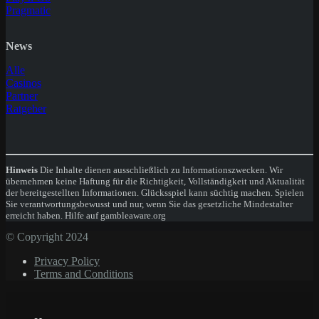
Pragmatic
News
Alle
Casinos
Partner
Ratgeber
Hinweis
Die Inhalte dienen ausschließlich zu Informationszwecken. Wir
übernehmen keine Haftung für die Richtigkeit, Vollständigkeit und Aktualität
der bereitgestellten Informationen. Glücksspiel kann süchtig machen. Spielen
Sie verantwortungsbewusst und nur, wenn Sie das gesetzliche Mindestalter
erreicht haben. Hilfe auf gambleaware.org
© Copyright 2024
Privacy Policy
Terms and Conditions