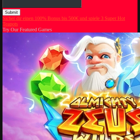
Submit
Sicher dir einen 100% Bonus bis 500€ und spiele 3 Super Hot
Teapots
Try Our Featured Games