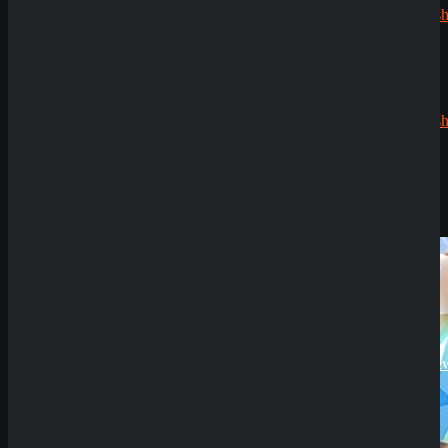
Echtgeldmodus
CryptoRush
Demoversion
200% bis
zu 2.500€
Having issues with
Age of Rage
?
Robert99
zu
CryptoRush
200% bis
zu 2.500€
Submit
Sicher dir einen 100% Bonus bis 500€ und spiele
Age of Rage
News
Try Our Featured Games
SpinEmpire Casino
Review
8. Januar 2026
SpinBetter Casino
Review
22. Dezember
2025
Wyns Casino Revie
30. September
2025
QuickWin Casino
Review