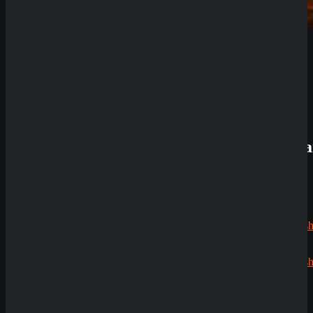
Review
QuickWin
Casino
Review
Betista
Casino
Review
Neueste
Kommenta
Alex
zu
Dazard
rami
zu
CryptoRus
Jens
zu
CryptoRush
200% bis
zu 2.500€
Silizi
zu