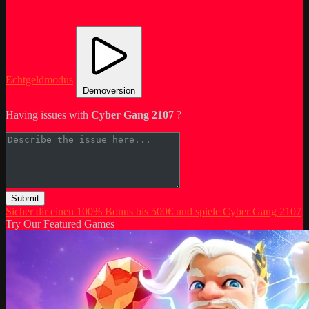
Echtgeldmodus
Demoversion
Having issues with
Cyber Gang 2107
?
Submit
Sicher dir einen 100% Bonus bis 500€ und spiele Cyber Gang 2107
Try Our Featured Games