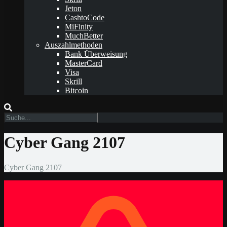
Jeton
CashtoCode
MiFinity
MuchBetter
Auszahlmethoden
Bank Überweisung
MasterCard
Visa
Skrill
Bitcoin
Cyber Gang 2107
Cyber Gang 2107