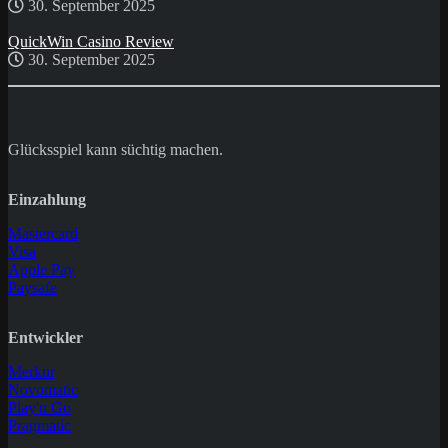
30. September 2025
QuickWin Casino Review
30. September 2025
Glücksspiel kann süchtig machen.
Einzahlung
Mastercard
Visa
Apple Pay
Paysafe
Entwickler
Merkur
Novomatic
Play'n Go
Pragmatic