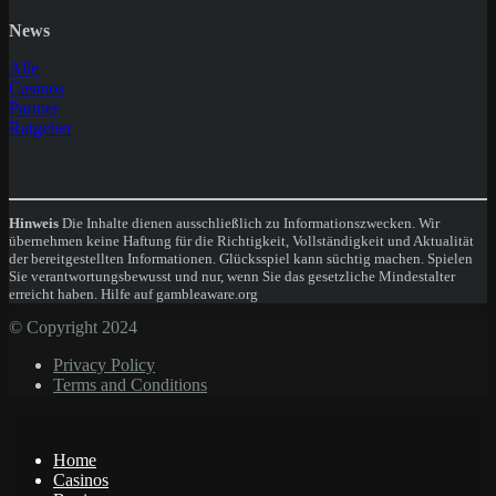
News
Alle
Casinos
Partner
Ratgeber
Hinweis
Die Inhalte dienen ausschließlich zu Informationszwecken. Wir
übernehmen keine Haftung für die Richtigkeit, Vollständigkeit und Aktualität
der bereitgestellten Informationen. Glücksspiel kann süchtig machen. Spielen
Sie verantwortungsbewusst und nur, wenn Sie das gesetzliche Mindestalter
erreicht haben. Hilfe auf gambleaware.org
© Copyright 2024
Privacy Policy
Terms and Conditions
Home
Casinos