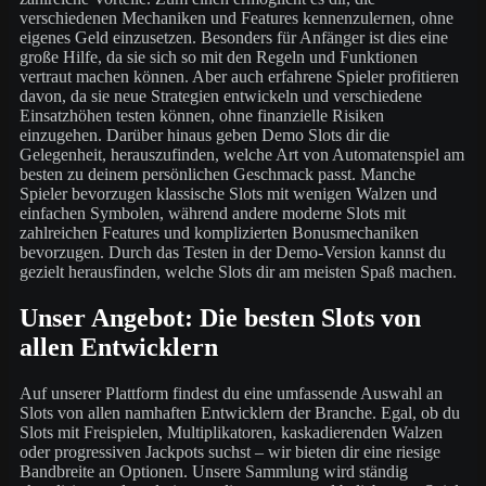
verschiedenen Mechaniken und Features kennenzulernen, ohne
eigenes Geld einzusetzen. Besonders für Anfänger ist dies eine
große Hilfe, da sie sich so mit den Regeln und Funktionen
vertraut machen können. Aber auch erfahrene Spieler profitieren
davon, da sie neue Strategien entwickeln und verschiedene
Einsatzhöhen testen können, ohne finanzielle Risiken
einzugehen. Darüber hinaus geben Demo Slots dir die
Gelegenheit, herauszufinden, welche Art von Automatenspiel am
besten zu deinem persönlichen Geschmack passt. Manche
Spieler bevorzugen klassische Slots mit wenigen Walzen und
einfachen Symbolen, während andere moderne Slots mit
zahlreichen Features und komplizierten Bonusmechaniken
bevorzugen. Durch das Testen in der Demo-Version kannst du
gezielt herausfinden, welche Slots dir am meisten Spaß machen.
Unser Angebot: Die besten Slots von
allen Entwicklern
Auf unserer Plattform findest du eine umfassende Auswahl an
Slots von allen namhaften Entwicklern der Branche. Egal, ob du
Slots mit Freispielen, Multiplikatoren, kaskadierenden Walzen
oder progressiven Jackpots suchst – wir bieten dir eine riesige
Bandbreite an Optionen. Unsere Sammlung wird ständig