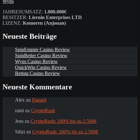
Wyns
JAHRESUMSATZ:
1.000.000€
BESITZER:
Liernin Enterprises LTD
LIZENZ:
Komoren (Anjouan)
Neueste Beiträge
SpinEmpire Casino Review
SpinBetter Casino Review
Wyns Casino Review
QuickWin Casino Review
Betista Casino Review
Neueste Kommentare
Alex
zu
Dazard
rami
zu
CryptoRush
Jens
zu
CryptoRush: 200% bis zu 2.500€
Silizi
zu
CryptoRush: 200% bis zu 2.500€