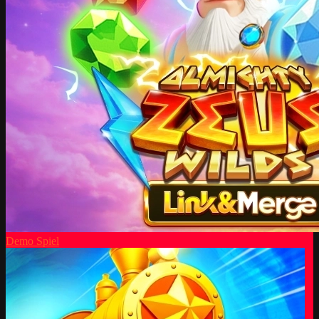
Demo Spiel