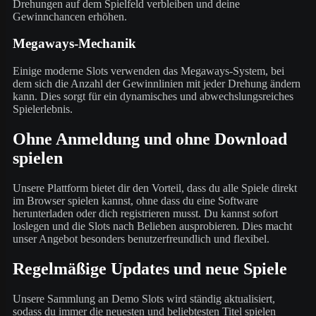
Drehungen auf dem Spielfeld verbleiben und deine
Gewinnchancen erhöhen.
Megaways-Mechanik
Einige moderne Slots verwenden das Megaways-System, bei
dem sich die Anzahl der Gewinnlinien mit jeder Drehung ändern
kann. Dies sorgt für ein dynamisches und abwechslungsreiches
Spielerlebnis.
Ohne Anmeldung und ohne Download
spielen
Unsere Plattform bietet dir den Vorteil, dass du alle Spiele direkt
im Browser spielen kannst, ohne dass du eine Software
herunterladen oder dich registrieren musst. Du kannst sofort
loslegen und die Slots nach Belieben ausprobieren. Dies macht
unser Angebot besonders benutzerfreundlich und flexibel.
Regelmäßige Updates und neue Spiele
Unsere Sammlung an Demo Slots wird ständig aktualisiert,
sodass du immer die neuesten und beliebtesten Titel spielen