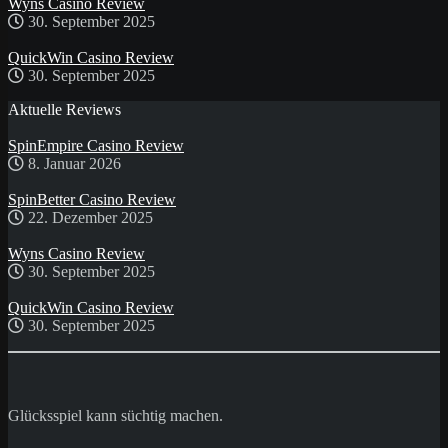
Wyns Casino Review
30. September 2025
QuickWin Casino Review
30. September 2025
Aktuelle Reviews
SpinEmpire Casino Review
8. Januar 2026
SpinBetter Casino Review
22. Dezember 2025
Wyns Casino Review
30. September 2025
QuickWin Casino Review
30. September 2025
Glücksspiel kann süchtig machen.