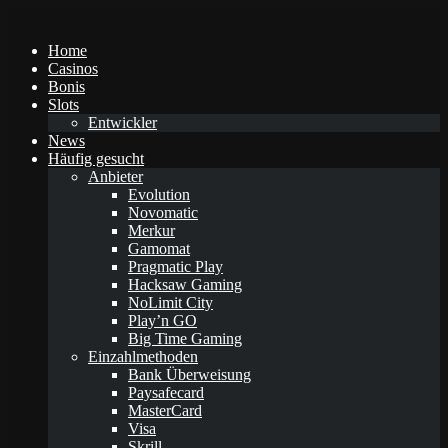
Home
Casinos
Bonis
Slots
Entwickler
News
Häufig gesucht
Anbieter
Evolution
Novomatic
Merkur
Gamomat
Pragmatic Play
Hacksaw Gaming
NoLimit City
Play’n GO
Big Time Gaming
Einzahlmethoden
Bank Überweisung
Paysafecard
MasterCard
Visa
Skrill