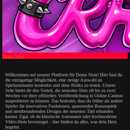
Demo Spiel
Willkommen auf unserer Plattform für Demo Slots! Hier hast du
die einzigartige Möglichkeit, eine riesige Auswahl an
Spielautomaten kostenlos und ohne Risiko zu testen. Unsere
Seite bietet dir den Vorteil, die neuesten Slots oft bis zu zwei
Wochen vor ihrer offiziellen Veröffentlichung in Online-Casinos
ausprobieren zu können. Das bedeutet, dass du früher als andere
Spieler die innovativen Funktionen, spannenden Bonusspiele
und atemberaubenden Designs der neuesten Titel erkunden
kannst. Egal, ob du klassische Automaten oder hochmoderne
Video-Slots bevorzugst – hier findest du alles, was dein Herz
begehrt.