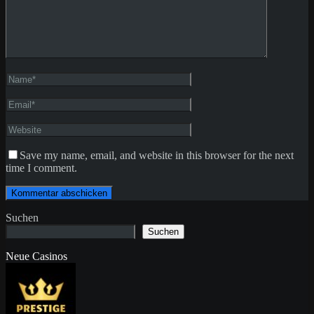
Save my name, email, and website in this browser for the next
time I comment.
Suchen
Suchen
Neue Casinos