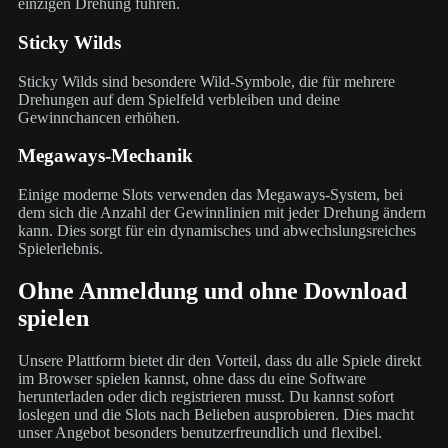
einzigen Drehung führen.
Sticky Wilds
Sticky Wilds sind besondere Wild-Symbole, die für mehrere
Drehungen auf dem Spielfeld verbleiben und deine
Gewinnchancen erhöhen.
Megaways-Mechanik
Einige moderne Slots verwenden das Megaways-System, bei
dem sich die Anzahl der Gewinnlinien mit jeder Drehung ändern
kann. Dies sorgt für ein dynamisches und abwechslungsreiches
Spielerlebnis.
Ohne Anmeldung und ohne Download
spielen
Unsere Plattform bietet dir den Vorteil, dass du alle Spiele direkt
im Browser spielen kannst, ohne dass du eine Software
herunterladen oder dich registrieren musst. Du kannst sofort
loslegen und die Slots nach Belieben ausprobieren. Dies macht
unser Angebot besonders benutzerfreundlich und flexibel.