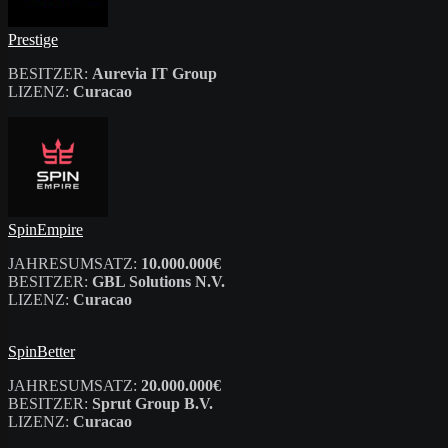
Prestige
BESITZER:
Aurevia IT Group
LIZENZ:
Curacao
SpinEmpire
JAHRESUMSATZ:
10.000.000€
BESITZER:
GBL Solutions N.V.
LIZENZ:
Curacao
SpinBetter
JAHRESUMSATZ:
20.000.000€
BESITZER:
Sprut Group B.V.
LIZENZ:
Curacao