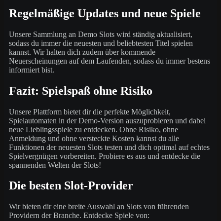
Regelmäßige Updates und neue Spiele
Unsere Sammlung an Demo Slots wird ständig aktualisiert,
sodass du immer die neuesten und beliebtesten Titel spielen
kannst. Wir halten dich zudem über kommende
Neuerscheinungen auf dem Laufenden, sodass du immer bestens
informiert bist.
Fazit: Spielspaß ohne Risiko
Unsere Plattform bietet dir die perfekte Möglichkeit,
Spielautomaten in der Demo-Version auszuprobieren und dabei
neue Lieblingsspiele zu entdecken. Ohne Risiko, ohne
Anmeldung und ohne versteckte Kosten kannst du alle
Funktionen der neuesten Slots testen und dich optimal auf echtes
Spielvergnügen vorbereiten. Probiere es aus und entdecke die
spannenden Welten der Slots!
Die besten Slot-Provider
Wir bieten dir eine breite Auswahl an Slots von führenden
Providern der Branche. Entdecke Spiele von: