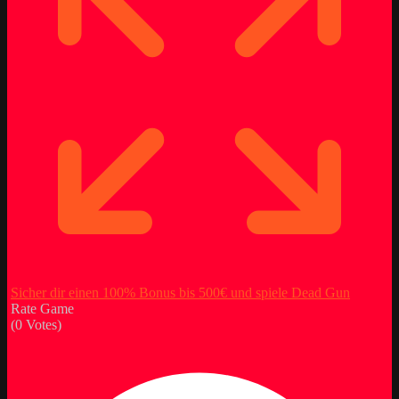
Sicher dir einen 100% Bonus bis 500€ und spiele Dead Gun
Rate Game
(
0
Votes)