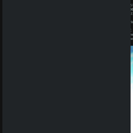
JAHRESUMSATZ:
JAHRES
1.000.000€
1.000.00
BESITZER:
BESITZE
Liernin
Liernin
Enterprises
Enterpri
LTD
LTD
LIZENZ:
LIZENZ:
Komoren
Komore
(Anjouan)
(Anjoua
Neueste
Beiträge
SpinEmpir
e Casino
Review
SpinBetter
Casino
Review
Wyns
Casino