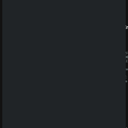
Prestige
SpinE
BESITZER:
JAHRES
Aurevia
10.000.0
IT
BESITZE
Group
GBL
LIZENZ:
Solution
Curacao
N.V.
LIZENZ:
Curacao