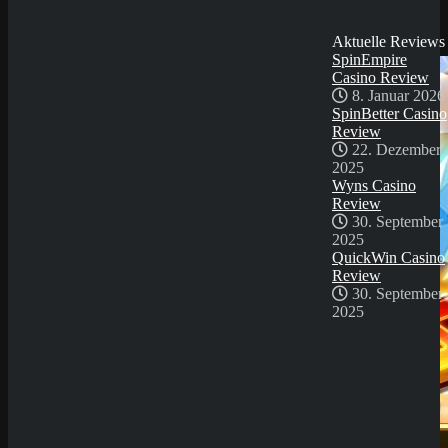
30. September
Sicher dir einen 100% Bonus bis 500€ und spiele
2025
Ghost Sweep
Aktuelle Reviews
Try Our Featured Games
SpinEmpire
Casino Review
8. Januar 2026
SpinBetter Casino
Review
22. Dezember
2025
Wyns Casino
Review
30. September
2025
QuickWin Casino
Review
30. September
2025