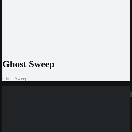
Jeton
CashtoCode
MiFinity
MuchBetter
Auszahlmethoden
Bank Überweisung
MasterCard
Visa
Skrill
Bitcoin
Ghost Sweep
Ghost Sweep
Suchen
Neue Casinos