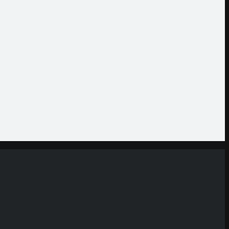
Suchen
Suchen
Neue Casinos
Prestige