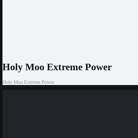
Aus
Holy Moo Extreme Power
Holy Moo Extreme Power