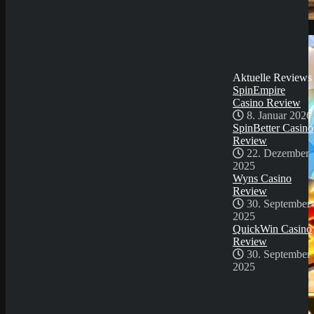
30. September
2025
QuickWin Casino
Demo Spiel
Review
30. September
2025
Aktuelle Reviews
SpinEmpire
Casino Review
8. Januar 2026
SpinBetter Casino
Review
22. Dezember
2025
Wyns Casino
Review
30. September
2025
QuickWin Casino
Review
30. September
2025