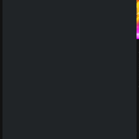
Neueste
Beiträge
SpinEmpir
e Casino