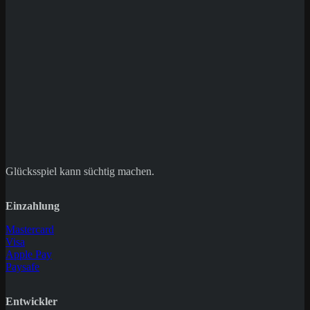
Save my name, email, and website in this
browser for the next time I comment.
Glücksspiel kann süchtig machen.
Einzahlung
Mastercard
Visa
Apple Pay
Paysafe
Entwickler