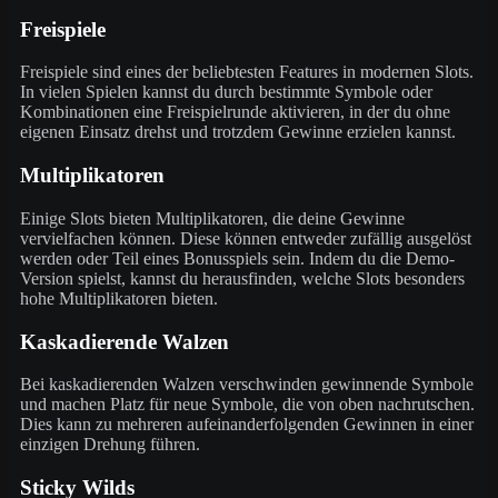
Freispiele
Freispiele sind eines der beliebtesten Features in modernen Slots.
In vielen Spielen kannst du durch bestimmte Symbole oder
Kombinationen eine Freispielrunde aktivieren, in der du ohne
eigenen Einsatz drehst und trotzdem Gewinne erzielen kannst.
Multiplikatoren
Einige Slots bieten Multiplikatoren, die deine Gewinne
vervielfachen können. Diese können entweder zufällig ausgelöst
werden oder Teil eines Bonusspiels sein. Indem du die Demo-
Version spielst, kannst du herausfinden, welche Slots besonders
hohe Multiplikatoren bieten.
Kaskadierende Walzen
Bei kaskadierenden Walzen verschwinden gewinnende Symbole
und machen Platz für neue Symbole, die von oben nachrutschen.
Dies kann zu mehreren aufeinanderfolgenden Gewinnen in einer
einzigen Drehung führen.
Sticky Wilds