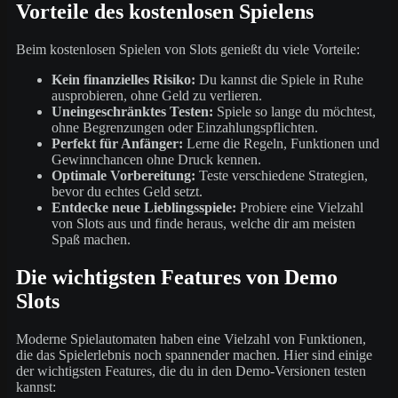
Vorteile des kostenlosen Spielens
Beim kostenlosen Spielen von Slots genießt du viele Vorteile:
Kein finanzielles Risiko:
Du kannst die Spiele in Ruhe
ausprobieren, ohne Geld zu verlieren.
Uneingeschränktes Testen:
Spiele so lange du möchtest,
ohne Begrenzungen oder Einzahlungspflichten.
Perfekt für Anfänger:
Lerne die Regeln, Funktionen und
Gewinnchancen ohne Druck kennen.
Optimale Vorbereitung:
Teste verschiedene Strategien,
bevor du echtes Geld setzt.
Entdecke neue Lieblingsspiele:
Probiere eine Vielzahl
von Slots aus und finde heraus, welche dir am meisten
Spaß machen.
Die wichtigsten Features von Demo
Slots
Moderne Spielautomaten haben eine Vielzahl von Funktionen,
die das Spielerlebnis noch spannender machen. Hier sind einige
der wichtigsten Features, die du in den Demo-Versionen testen
kannst: