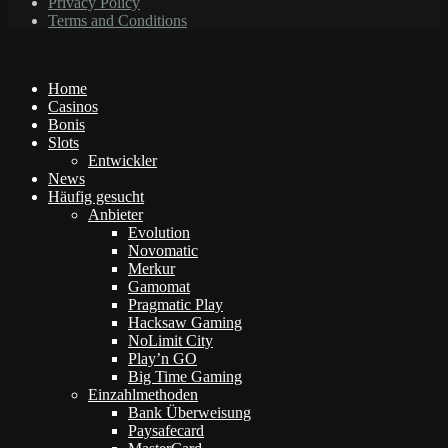
Privacy Policy
Terms and Conditions
Home
Casinos
Bonis
Slots
Entwickler
News
Häufig gesucht
Anbieter
Evolution
Novomatic
Merkur
Gamomat
Pragmatic Play
Hacksaw Gaming
NoLimit City
Play’n GO
Big Time Gaming
Einzahlmethoden
Bank Überweisung
Paysafecard