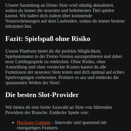
Unsere Sammlung an Demo Slots wird ständig aktualisiert,
sodass du immer die neuesten und beliebtesten Titel spielen
kannst. Wir halten dich zudem über kommende
Neuerscheinungen auf dem Laufenden, sodass du immer bestens
informiert bist.
Fazit: Spielspaß ohne Risiko
Unsere Plattform bietet dir die perfekte Möglichkeit,
Spielautomaten in der Demo-Version auszuprobieren und dabei
neue Lieblingsspiele zu entdecken. Ohne Risiko, ohne
Anmeldung und ohne versteckte Kosten kannst du alle
Funktionen der neuesten Slots testen und dich optimal auf echtes
Spielvergnügen vorbereiten. Probiere es aus und entdecke die
spannenden Welten der Slots!
Die besten Slot-Provider
Wir bieten dir eine breite Auswahl an Slots von führenden
Providern der Branche. Entdecke Spiele von:
Hacksaw Gaming
– Innovativ und spannend mit
einzigartigen Features.