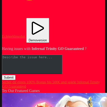
Echtgeldmodus
Demoversion
Having issues with
Infernal Trinity GO Guaranteed
?
Submit
Sicher dir einen 100% Bonus bis 500€ und spiele Infernal Trinity
GO Guaranteed
Try Our Featured Games