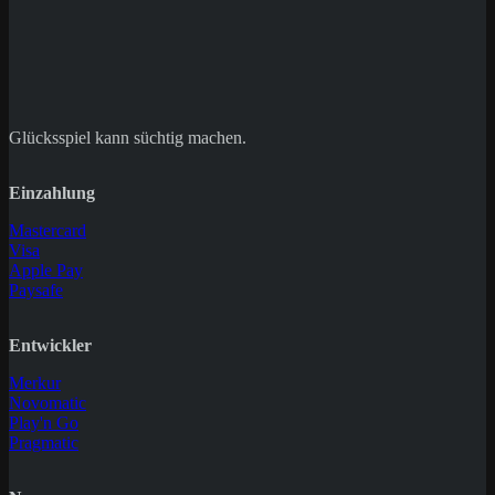
Glücksspiel kann süchtig machen.
Einzahlung
Mastercard
Visa
Apple Pay
Paysafe
Entwickler
Merkur
Novomatic
Play'n Go
Pragmatic