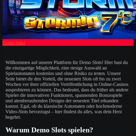
Demo Spiel
Willkommen auf unserer Plattform für Demo Slots! Hier hast du
die einzigartige Möglichkeit, eine riesige Auswahl an
Spielautomaten kostenlos und ohne Risiko zu testen. Unsere
Seite bietet dir den Vorteil, die neuesten Slots oft bis zu zwei
Wochen vor ihrer offiziellen Veröffentlichung in Online-Casinos
ausprobieren zu können. Das bedeutet, dass du früher als andere
Spieler die innovativen Funktionen, spannenden Bonusspiele
und atemberaubenden Designs der neuesten Titel erkunden
kannst. Egal, ob du klassische Automaten oder hochmoderne
Video-Slots bevorzugst – hier findest du alles, was dein Herz
begehrt.
Warum Demo Slots spielen?