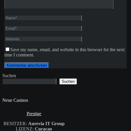
Save my name, email, and website in this browser for the next
time I comment.
Suchen
Suchen
Neue Casinos
Prestige
BESITZER:
Aurevia IT Group
LIZENZ:
Curacao