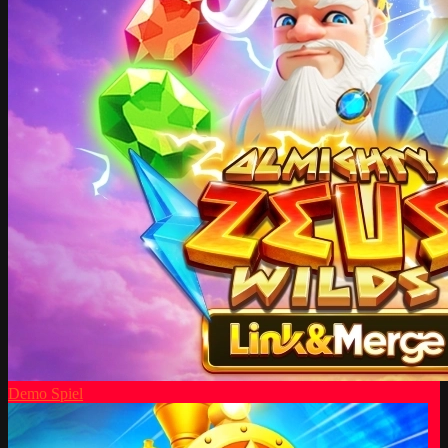
Demo Spiel