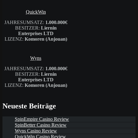
QuickWin
JAHRESUMSATZ:
1.000.000€
BESITZER:
Liernin
Enterprises LTD
LIZENZ:
Komoren (Anjouan)
Wyns
JAHRESUMSATZ:
1.000.000€
BESITZER:
Liernin
Enterprises LTD
LIZENZ:
Komoren (Anjouan)
Neueste Beiträge
SpinEmpire Casino Review
SpinBetter Casino Review
Wyns Casino Review
QuickWin Casino Review