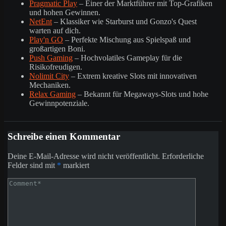
Pragmatic Play
– Einer der Marktführer mit Top-Grafiken
und hohen Gewinnen.
NetEnt
– Klassiker wie Starburst und Gonzo's Quest
warten auf dich.
Play'n GO
– Perfekte Mischung aus Spielspaß und
großartigen Boni.
Push Gaming
– Hochvolatiles Gameplay für die
Risikofreudigen.
Nolimit City
– Extrem kreative Slots mit innovativen
Mechaniken.
Relax Gaming
– Bekannt für Megaways-Slots und hohe
Gewinnpotenziale.
Schreibe einen Kommentar
Deine E-Mail-Adresse wird nicht veröffentlicht.
Erforderliche
Felder sind mit
*
markiert