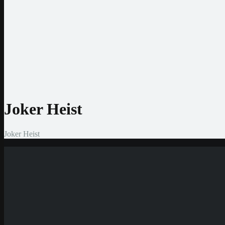
Aus
Joker Heist
Joker Heist