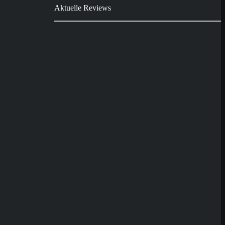
Aktuelle Reviews