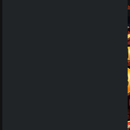
Jens
zu
Sicher dir einen 100% Bonus bis 500€ und spiele
CryptoRush
Keno
200% bis
Try Our Featured Games
zu 2.500€
Silizi
zu
CryptoRush
200% bis
zu 2.500€
Robert99
zu
CryptoRush
200% bis
zu 2.500€
News
SpinEmpire Casino
Review
8. Januar 2026
SpinBetter Casino
Review
22. Dezember
2025
Wyns Casino Revie