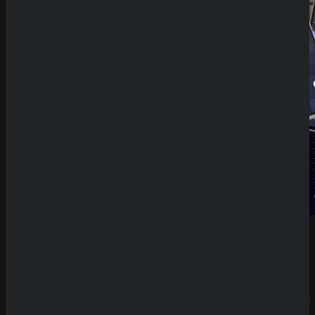
Neueste
Beiträge
SpinEmpir
e Casino