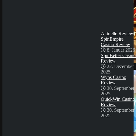
30. September
2025
QuickWin Casino
Review
30. September
2025
Aktuelle Reviews
SpinEmpire
Casino Review
8. Januar 2026
SpinBetter Casino
Review
22. Dezember
Demo Spiel
2025
Wyns Casino
Review
30. September
2025
QuickWin Casino
Review
30. September
2025