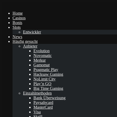
Home
Casinos
Bonis
Slots
Entwickler
News
Häufig gesucht
Anbieter
Evolution
Novomatic
Merkur
Gamomat
Pragmatic Play
Hacksaw Gaming
NoLimit City
Play’n GO
Big Time Gaming
Einzahlmethoden
Bank Überweisung
Paysafecard
MasterCard
Visa
Skrill