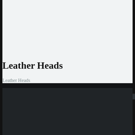
Jeton
CashtoCode
MiFinity
MuchBetter
Auszahlmethoden
Bank Überweisung
MasterCard
Visa
Skrill
Bitcoin
Leather Heads
Leather Heads
Suchen
Neue Casinos