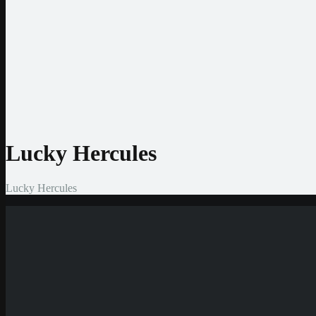
Aus
Lucky Hercules
Lucky Hercules