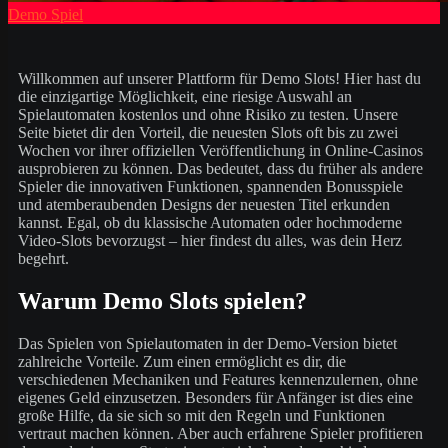
Demo Spiel
Willkommen auf unserer Plattform für Demo Slots! Hier hast du
die einzigartige Möglichkeit, eine riesige Auswahl an
Spielautomaten kostenlos und ohne Risiko zu testen. Unsere
Seite bietet dir den Vorteil, die neuesten Slots oft bis zu zwei
Wochen vor ihrer offiziellen Veröffentlichung in Online-Casinos
ausprobieren zu können. Das bedeutet, dass du früher als andere
Spieler die innovativen Funktionen, spannenden Bonusspiele
und atemberaubenden Designs der neuesten Titel erkunden
kannst. Egal, ob du klassische Automaten oder hochmoderne
Video-Slots bevorzugst – hier findest du alles, was dein Herz
begehrt.
Warum Demo Slots spielen?
Das Spielen von Spielautomaten in der Demo-Version bietet
zahlreiche Vorteile. Zum einen ermöglicht es dir, die
verschiedenen Mechaniken und Features kennenzulernen, ohne
eigenes Geld einzusetzen. Besonders für Anfänger ist dies eine
große Hilfe, da sie sich so mit den Regeln und Funktionen
vertraut machen können. Aber auch erfahrene Spieler profitieren