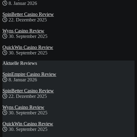
8. Januar 2026
SpinBetter Casino Review
22. Dezember 2025
Wyns Casino Review
30. September 2025
QuickWin Casino Review
30. September 2025
Aktuelle Reviews
SpinEmpire Casino Review
8. Januar 2026
SpinBetter Casino Review
22. Dezember 2025
Wyns Casino Review
30. September 2025
QuickWin Casino Review
30. September 2025