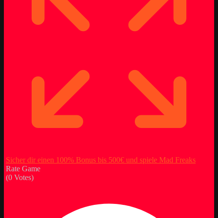
Sicher dir einen 100% Bonus bis 500€ und spiele Mad Freaks
Rate Game
(
0
Votes)