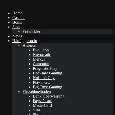
Home
Casinos
Bonis
Slots
Entwickler
News
Häufig gesucht
Anbieter
Evolution
Novomatic
Merkur
Gamomat
Pragmatic Play
Hacksaw Gaming
NoLimit City
Play’n GO
Big Time Gaming
Einzahlmethoden
Bank Überweisung
Paysafecard
MasterCard
Visa
Skrill