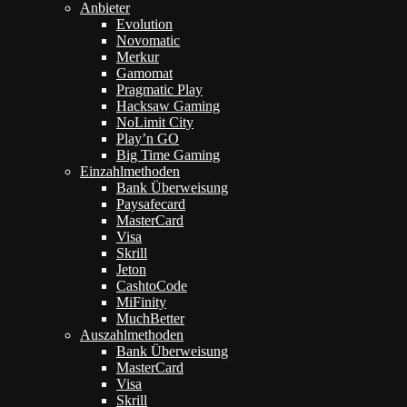
Anbieter
Evolution
Novomatic
Merkur
Gamomat
Pragmatic Play
Hacksaw Gaming
NoLimit City
Play’n GO
Big Time Gaming
Einzahlmethoden
Bank Überweisung
Paysafecard
MasterCard
Visa
Skrill
Jeton
CashtoCode
MiFinity
MuchBetter
Auszahlmethoden
Bank Überweisung
MasterCard
Visa
Skrill