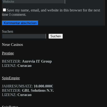
Save my name, email, and website in this browser for the next
time I comment.
Suchen
Suchen
Neue Casinos
Prestige
BESITZER:
Aurevia IT Group
LIZENZ:
Curacao
SpinEmpire
JAHRESUMSATZ:
10.000.000€
BESITZER:
GBL Solutions N.V.
LIZENZ:
Curacao