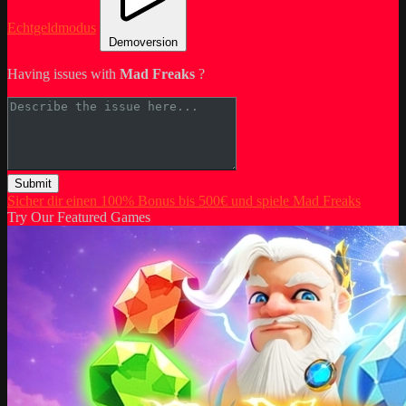
Echtgeldmodus
Demoversion
Having issues with
Mad Freaks
?
Submit
Sicher dir einen 100% Bonus bis 500€ und spiele Mad Freaks
Try Our Featured Games