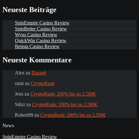
Neueste Beiträge
SpinEmpire Casino Review
SpinBetter Casino Review
Wyns Casino Review
QuickWin Casino Review
Betista Casino Review
Neueste Kommentare
Alex
zu
Dazard
rami
zu
CryptoRush
Jens
zu
CryptoRush: 200% bis zu 2.500€
Silizi
zu
CryptoRush: 200% bis zu 2.500€
Robert99
zu
CryptoRush: 200% bis zu 2.500€
News
SpinEmpire Casino Review