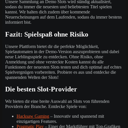
Unsere Sammlung an Demo Slots wird ständig aktualisiert,
sodass du immer die neuesten und beliebtesten Titel spielen
kannst. Wir halten dich zudem über kommende
Neuerscheinungen auf dem Laufenden, sodass du immer bestens
informiert bist.
Fazit: Spielspaß ohne Risiko
Unsere Plattform bietet dir die perfekte Möglichkeit,
Spielautomaten in der Demo-Version auszuprobieren und dabei
neue Lieblingsspiele zu entdecken. Ohne Risiko, ohne
Anmeldung und ohne versteckte Kosten kannst du alle
Funktionen der neuesten Slots testen und dich optimal auf echtes
Spielvergnügen vorbereiten. Probiere es aus und entdecke die
spannenden Welten der Slots!
Die besten Slot-Provider
Wir bieten dir eine breite Auswahl an Slots von führenden
Providern der Branche. Entdecke Spiele von:
Hacksaw Gaming
– Innovativ und spannend mit
einzigartigen Features.
Pragmatic Play
– Einer der Marktführer mit Top-Grafiken