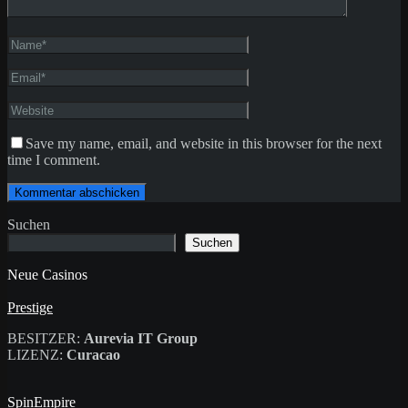
Save my name, email, and website in this browser for the next
time I comment.
Suchen
Suchen
Neue Casinos
Prestige
BESITZER:
Aurevia IT Group
LIZENZ:
Curacao
SpinEmpire