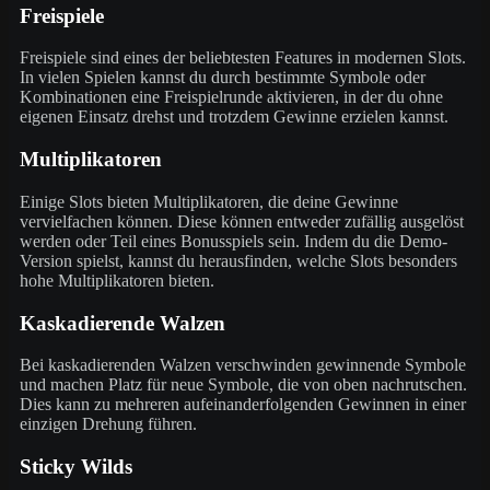
Freispiele
Freispiele sind eines der beliebtesten Features in modernen Slots.
In vielen Spielen kannst du durch bestimmte Symbole oder
Kombinationen eine Freispielrunde aktivieren, in der du ohne
eigenen Einsatz drehst und trotzdem Gewinne erzielen kannst.
Multiplikatoren
Einige Slots bieten Multiplikatoren, die deine Gewinne
vervielfachen können. Diese können entweder zufällig ausgelöst
werden oder Teil eines Bonusspiels sein. Indem du die Demo-
Version spielst, kannst du herausfinden, welche Slots besonders
hohe Multiplikatoren bieten.
Kaskadierende Walzen
Bei kaskadierenden Walzen verschwinden gewinnende Symbole
und machen Platz für neue Symbole, die von oben nachrutschen.
Dies kann zu mehreren aufeinanderfolgenden Gewinnen in einer
einzigen Drehung führen.
Sticky Wilds