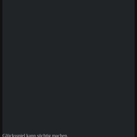
Save my name, email, and website in this
browser for the next time I comment.
Glücksspiel kann süchtig machen.