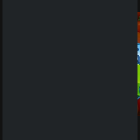
Demo Spiel
Demo Spiel