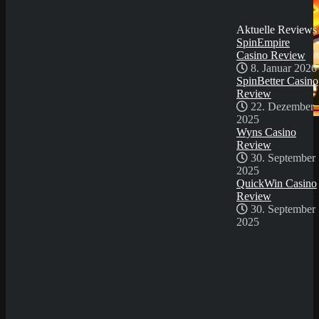
30. September
2025
Aktuelle Reviews
SpinEmpire
Casino Review
8. Januar 2026
SpinBetter Casino
Review
22. Dezember
2025
Demo Spiel
Wyns Casino
Review
30. September
2025
QuickWin Casino
Review
30. September
2025