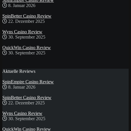
SpinEmpire Casino Review
8. Januar 2026
SpinBetter Casino Review
22. Dezember 2025
Wyns Casino Review
30. September 2025
QuickWin Casino Review
30. September 2025
Aktuelle Reviews
SpinEmpire Casino Review
8. Januar 2026
SpinBetter Casino Review
22. Dezember 2025
Wyns Casino Review
30. September 2025
QuickWin Casino Review