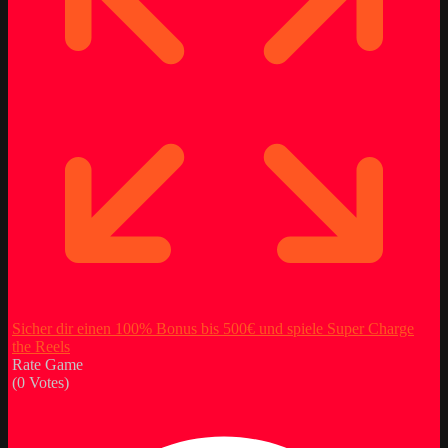
Sicher dir einen 100% Bonus bis 500€ und spiele Super Charge
the Reels
Rate Game
(
0
Votes)