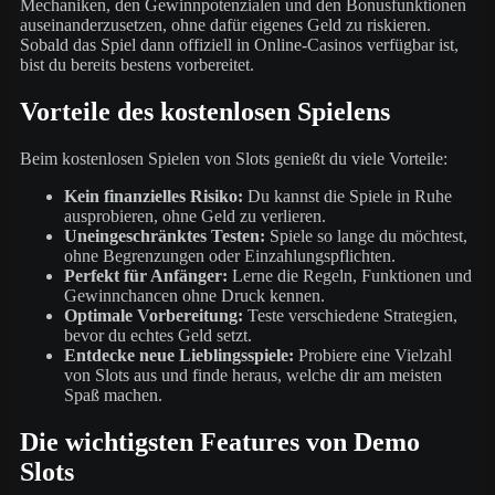
Mechaniken, den Gewinnpotenzialen und den Bonusfunktionen
auseinanderzusetzen, ohne dafür eigenes Geld zu riskieren.
Sobald das Spiel dann offiziell in Online-Casinos verfügbar ist,
bist du bereits bestens vorbereitet.
Vorteile des kostenlosen Spielens
Beim kostenlosen Spielen von Slots genießt du viele Vorteile:
Kein finanzielles Risiko:
Du kannst die Spiele in Ruhe
ausprobieren, ohne Geld zu verlieren.
Uneingeschränktes Testen:
Spiele so lange du möchtest,
ohne Begrenzungen oder Einzahlungspflichten.
Perfekt für Anfänger:
Lerne die Regeln, Funktionen und
Gewinnchancen ohne Druck kennen.
Optimale Vorbereitung:
Teste verschiedene Strategien,
bevor du echtes Geld setzt.
Entdecke neue Lieblingsspiele:
Probiere eine Vielzahl
von Slots aus und finde heraus, welche dir am meisten
Spaß machen.
Die wichtigsten Features von Demo
Slots