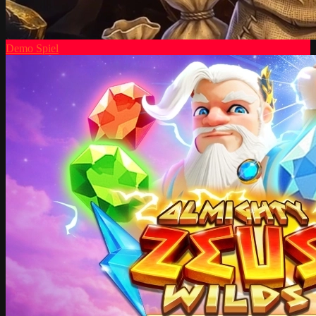
Demo Spiel