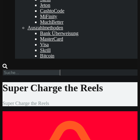
Jeton
CashtoCode
MiFinity
MuchBetter
Auszahlmethoden
Bank Überweisung
MasterCard
Visa
Skrill
Bitcoin
Super Charge the Reels
Super Charge the Reels