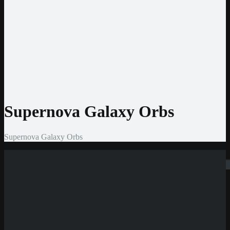
Jeton
CashtoCode
MiFinity
MuchBetter
Auszahlmethoden
Bank Überweisung
MasterCard
Visa
Skrill
Bitcoin
Supernova Galaxy Orbs
Supernova Galaxy Orbs
Suchen
Neue Casinos