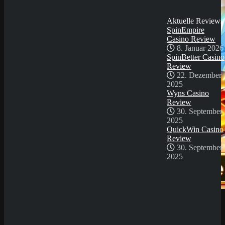
30. September
2025
Aktuelle Reviews
SpinEmpire
Casino Review
8. Januar 2026
SpinBetter Casino
Review
22. Dezember
2025
Wyns Casino
Review
30. September
2025
QuickWin Casino
Review
30. September
2025
Demo Spiel