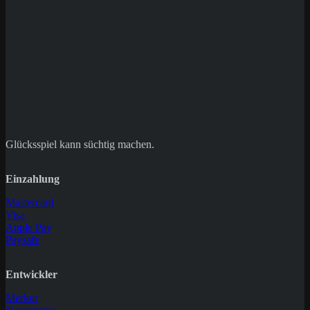
Save my name, email, and website in this
browser for the next time I comment.
Glücksspiel kann süchtig machen.
Einzahlung
Mastercard
Visa
Apple Pay
Paysafe
Entwickler
Merkur