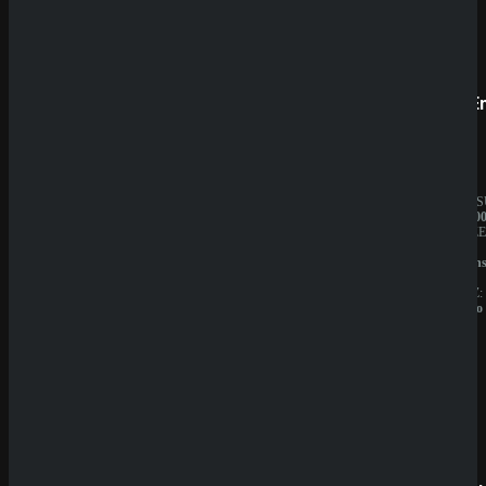
Prestige
SpinE
BESITZER:
JAHRES
Aurevia
10.000.0
IT
BESITZE
Group
GBL
LIZENZ:
Solution
Curacao
N.V.
LIZENZ:
Curacao