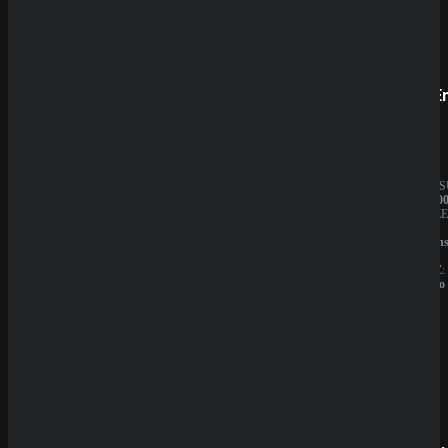
Prestige
SpinE
BESITZER:
JAHRES
Aurevia
10.000.0
IT
BESITZE
Group
GBL
LIZENZ:
Solution
Curacao
N.V.
LIZENZ:
Curacao