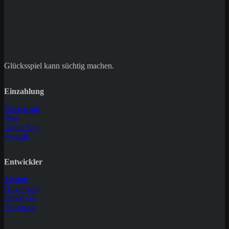
Glücksspiel kann süchtig machen.
Einzahlung
Mastercard
Visa
Apple Pay
Paysafe
Entwickler
Merkur
Novomatic
Play'n Go
Pragmatic