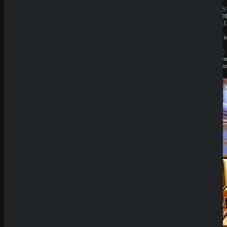
JAHRESUMSATZ:
JAHRES
1.000.000€
1.000.00
BESITZER:
BESITZE
Liernin
Liernin
Enterprises
Enterpri
LTD
LTD
LIZENZ:
LIZENZ:
Komoren
Komore
(Anjouan)
(Anjoua
Neueste
Beiträge
SpinEmpir
e Casino
Review
SpinBetter
Casino
Review
Wyns
Casino