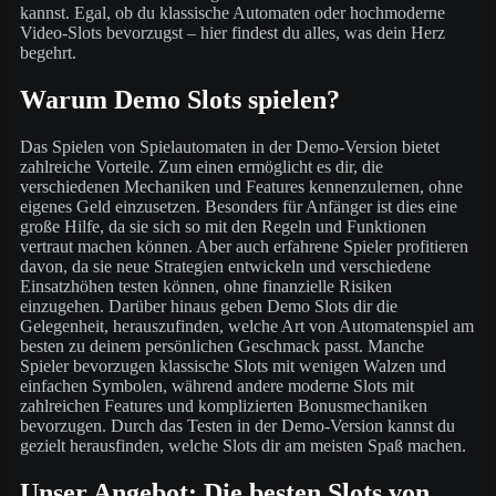
kannst. Egal, ob du klassische Automaten oder hochmoderne
Video-Slots bevorzugst – hier findest du alles, was dein Herz
begehrt.
Warum Demo Slots spielen?
Das Spielen von Spielautomaten in der Demo-Version bietet
zahlreiche Vorteile. Zum einen ermöglicht es dir, die
verschiedenen Mechaniken und Features kennenzulernen, ohne
eigenes Geld einzusetzen. Besonders für Anfänger ist dies eine
große Hilfe, da sie sich so mit den Regeln und Funktionen
vertraut machen können. Aber auch erfahrene Spieler profitieren
davon, da sie neue Strategien entwickeln und verschiedene
Einsatzhöhen testen können, ohne finanzielle Risiken
einzugehen. Darüber hinaus geben Demo Slots dir die
Gelegenheit, herauszufinden, welche Art von Automatenspiel am
besten zu deinem persönlichen Geschmack passt. Manche
Spieler bevorzugen klassische Slots mit wenigen Walzen und
einfachen Symbolen, während andere moderne Slots mit
zahlreichen Features und komplizierten Bonusmechaniken
bevorzugen. Durch das Testen in der Demo-Version kannst du
gezielt herausfinden, welche Slots dir am meisten Spaß machen.
Unser Angebot: Die besten Slots von