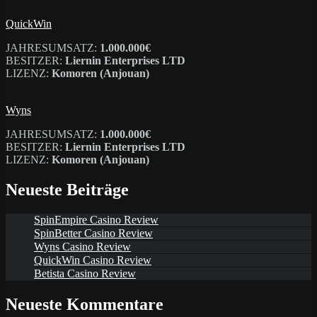
QuickWin
JAHRESUMSATZ:
1.000.000€
BESITZER:
Liernin Enterprises LTD
LIZENZ:
Komoren (Anjouan)
Wyns
JAHRESUMSATZ:
1.000.000€
BESITZER:
Liernin Enterprises LTD
LIZENZ:
Komoren (Anjouan)
Neueste Beiträge
SpinEmpire Casino Review
SpinBetter Casino Review
Wyns Casino Review
QuickWin Casino Review
Betista Casino Review
Neueste Kommentare