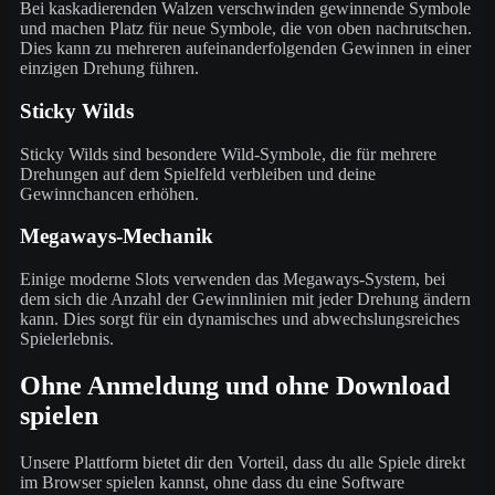
Bei kaskadierenden Walzen verschwinden gewinnende Symbole
und machen Platz für neue Symbole, die von oben nachrutschen.
Dies kann zu mehreren aufeinanderfolgenden Gewinnen in einer
einzigen Drehung führen.
Sticky Wilds
Sticky Wilds sind besondere Wild-Symbole, die für mehrere
Drehungen auf dem Spielfeld verbleiben und deine
Gewinnchancen erhöhen.
Megaways-Mechanik
Einige moderne Slots verwenden das Megaways-System, bei
dem sich die Anzahl der Gewinnlinien mit jeder Drehung ändern
kann. Dies sorgt für ein dynamisches und abwechslungsreiches
Spielerlebnis.
Ohne Anmeldung und ohne Download
spielen
Unsere Plattform bietet dir den Vorteil, dass du alle Spiele direkt
im Browser spielen kannst, ohne dass du eine Software