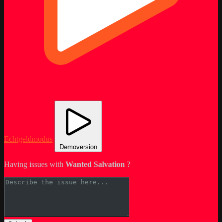
Echtgeldmodus
Demoversion
Having issues with
Wanted Salvation
?