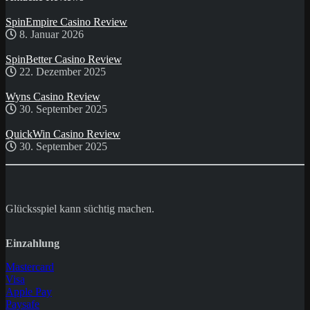
SpinEmpire Casino Review
8. Januar 2026
SpinBetter Casino Review
22. Dezember 2025
Wyns Casino Review
30. September 2025
QuickWin Casino Review
30. September 2025
Glücksspiel kann süchtig machen.
Einzahlung
Mastercard
Visa
Apple Pay
Paysafe