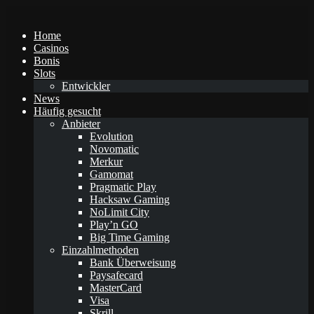
Home
Casinos
Bonis
Slots
Entwickler
News
Häufig gesucht
Anbieter
Evolution
Novomatic
Merkur
Gamomat
Pragmatic Play
Hacksaw Gaming
NoLimit City
Play’n GO
Big Time Gaming
Einzahlmethoden
Bank Überweisung
Paysafecard
MasterCard
Visa
Skrill