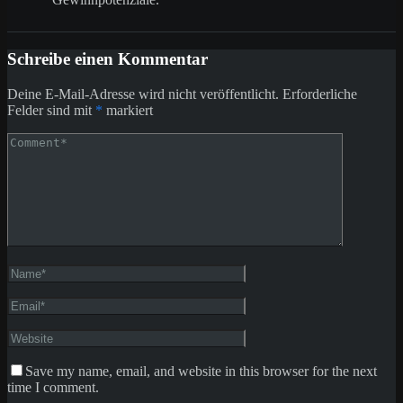
Schreibe einen Kommentar
Deine E-Mail-Adresse wird nicht veröffentlicht.
Erforderliche
Felder sind mit
*
markiert
Save my name, email, and website in this browser for the next
time I comment.