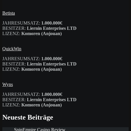
Betista
JAHRESUMSATZ:
1.000.000€
BESITZER:
Liernin Enterprises LTD
LIZENZ:
Komoren (Anjouan)
QuickWin
JAHRESUMSATZ:
1.000.000€
BESITZER:
Liernin Enterprises LTD
LIZENZ:
Komoren (Anjouan)
Wyns
JAHRESUMSATZ:
1.000.000€
BESITZER:
Liernin Enterprises LTD
LIZENZ:
Komoren (Anjouan)
Neueste Beiträge
SpinEmpire Casino Review