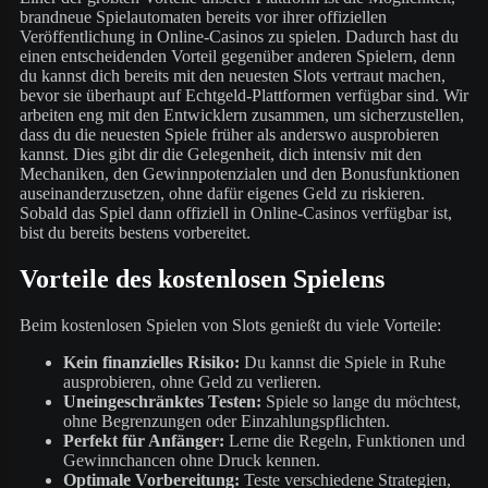
brandneue Spielautomaten bereits vor ihrer offiziellen
Veröffentlichung in Online-Casinos zu spielen. Dadurch hast du
einen entscheidenden Vorteil gegenüber anderen Spielern, denn
du kannst dich bereits mit den neuesten Slots vertraut machen,
bevor sie überhaupt auf Echtgeld-Plattformen verfügbar sind. Wir
arbeiten eng mit den Entwicklern zusammen, um sicherzustellen,
dass du die neuesten Spiele früher als anderswo ausprobieren
kannst. Dies gibt dir die Gelegenheit, dich intensiv mit den
Mechaniken, den Gewinnpotenzialen und den Bonusfunktionen
auseinanderzusetzen, ohne dafür eigenes Geld zu riskieren.
Sobald das Spiel dann offiziell in Online-Casinos verfügbar ist,
bist du bereits bestens vorbereitet.
Vorteile des kostenlosen Spielens
Beim kostenlosen Spielen von Slots genießt du viele Vorteile:
Kein finanzielles Risiko:
Du kannst die Spiele in Ruhe
ausprobieren, ohne Geld zu verlieren.
Uneingeschränktes Testen:
Spiele so lange du möchtest,
ohne Begrenzungen oder Einzahlungspflichten.
Perfekt für Anfänger:
Lerne die Regeln, Funktionen und
Gewinnchancen ohne Druck kennen.
Optimale Vorbereitung:
Teste verschiedene Strategien,