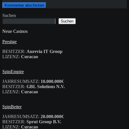
Suchen
Suchen
Neue Casinos
Prestige
BESITZER:
Aurevia IT Group
LIZENZ:
Curacao
SpinEmpire
JAHRESUMSATZ:
10.000.000€
BESITZER:
GBL Solutions N.V.
LIZENZ:
Curacao
SpinBetter
JAHRESUMSATZ:
20.000.000€
BESITZER:
Sprut Group B.V.
LIZENZ:
Curacao