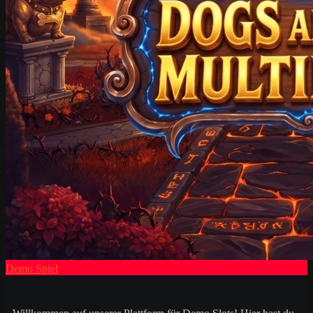
Demo Spiel